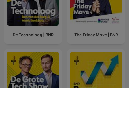
De Technoloog | BNR
The Friday Move | BNR
De Grote Tech Show | BNR
Beurs | BNR