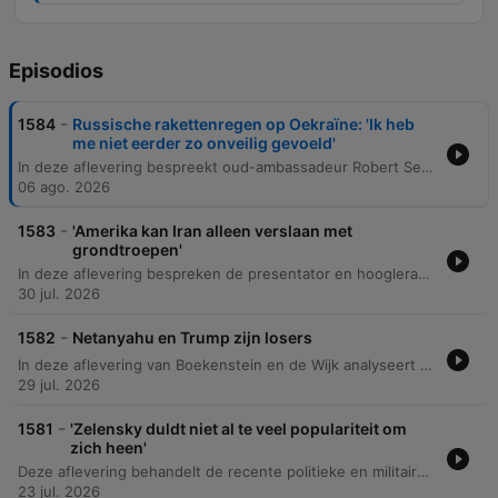
Episodios
-
1584
Russische rakettenregen op Oekraïne: 'Ik heb
me niet eerder zo onveilig gevoeld'
In deze aflevering bespreekt oud-ambassadeur Robert Serri de escalerende situatie in Oekraïne, met specifieke aandacht voor Russische raketaanvallen, het tekort aan luchtafweer en de diplomatieke rol van Trump en Europa. Daarnaast wordt ingegaan op interne Oekraïense politieke spanningen, technologische innovaties zoals drones en het project 'Open Door Ukraine' voor duurzame huisvesting. Verder analyseert de discussie de burgeroorlog in Soedan tussen het regeringsleger en de RSF-paramilitairen. De impact van goudstromen uit Soedan op de financiering van het conflict en de manier waarop deze goudhandel helpt bij het omzeilen van Russische sancties via de Verenigde Arabische Emiraten, staat hierbij centraal.
06 ago. 2026
-
1583
'Amerika kan Iran alleen verslaan met
grondtroepen'
In deze aflevering bespreken de presentator en hoogleraar Martijn Kitsen de escalatie van het conflict tussen de VS en Iran, met specifieke aandacht voor de strategische betekenis van de Straat van Hormuz en de politieke dilemma's voor Trump. Daarnaast wordt de verschuiving in moderne oorlogsvoering geanalyseerd, waarbij goedkopere technologieën zoals drones de effectiviteit van westerse wapensystemen uitdagen. Verder staat de noodzaak voor fundamentele hervormingen van de Verenigde Naties centraal, inclusief een kritische blik op de machteloosheid van de Veiligheidsraad en de rol van de secretaris-generaal. De aflevering sluit af met een bespreking van de herdenkingsdienst van senator Lindsey Graham in Washington en de dominante aanwezigheid van Donald Trump tijdens deze ceremonie.
30 jul. 2026
-
1582
Netanyahu en Trump zijn losers
In deze aflevering van Boekenstein en de Wijk analyseert Bernard Hammelburg de mislukte geopolitieke doelstellingen van het duo Netanyahu en Trump met betrekking tot Iran. De column behandelt de vijf oorspronkelijke doelen, waaronder het uitschakelen van het nucleaire programma en het garanderen van vrije scheepvaart, en stelt dat deze niet zijn bereikt. Er wordt dieper ingegaan op de huidige spanningen in de Straat van Hormuz, de interne politieke druk in Israël en de VS, en de impact van het Amerikaanse beleid op de Europese veiligheid.
29 jul. 2026
-
1581
'Zelensky duldt niet al te veel populariteit om
zich heen'
Deze aflevering behandelt de recente politieke en militaire verschuivingen in Oekraïne, met aandacht voor de nieuwe legerleiding, het ontslag van minister Fedorov en de spanningen rondom de mobilisatie. Er wordt dieper ingegaan op de strijd tussen modernisering en traditionele militaire structuren, evenals de impact van corruptiebestrijding op de politieke dynamiek rondom Zelensky. Daarnaast analyseren we de complexe politieke situatie in Israël, waar de rivaliteit tussen Netanyahu en Eisenkot en de rol van het Hoge Rechtshof de vorming van een nieuwe coalitie onder druk zetten. Tot slot werpen we een blik op de Verenigde Staten, waarbij de lage steun voor oorlogen onder de Amerikaanse bevolking en de politieke strategieën in het Congres centraal staan.
23 jul. 2026