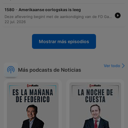
-
1580
Amerikaanse oorlogskas is leeg
Deze aflevering begint met de aankondiging van de FD Gazelle 2026, een initiatief van het Financieel Dagblad om de snelst groeiende bedrijven in Nederland te belonen. Vervolgens behandelt de column van Bernard Hammelburg de geopolitieke spanningen en de historische parallellen tussen de Vietnamoorlog onder Nixon en de huidige militaire situatie rondom Iran. De tekst belicht de politieke weerstand in de Amerikaanse Senaat tegen extra defensiebudgetten en de risico's van een langdurig conflict dat kan uitmonden in een onoverwinnelijk moeras.
22 jul. 2026
Mostrar más episodios
Ver todo
Más podcasts de Noticias