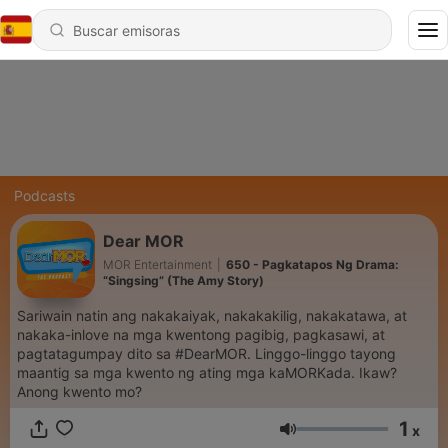
Podcasts
Dear MOR
MOR Entertainment
|
650 - Pagkatapos Ng Drama:
“Singsing” (The Amy Story)
Sariwain natin ang nakakaiyak, nakakakilig, nakakatawa, at
nakaka-inlove na mga kwentong pagibig, pagkasawi, at
pagtatagumpay dito sa #DearMOR. Linggo-linggo tayong
maantig sa mga kwento ng ating mga kaMORKada. Ikaw?
Anong kwento mo?
1
x
Volumen