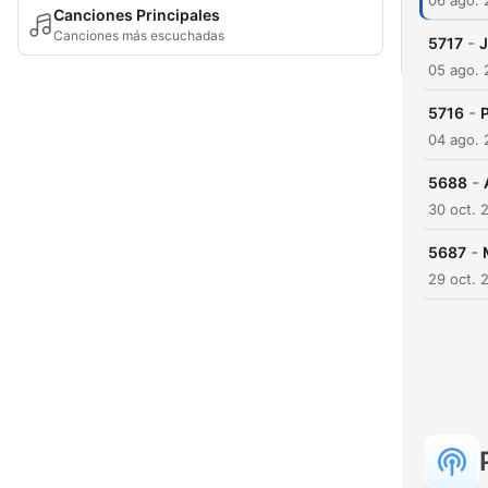
06 ago.
Canciones Principales
Canciones más escuchadas
-
5717
J
05 ago.
-
5716
P
04 ago.
-
5688
30 oct. 
-
5687
29 oct. 