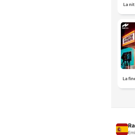
La ni
La fin
Ra
Emi