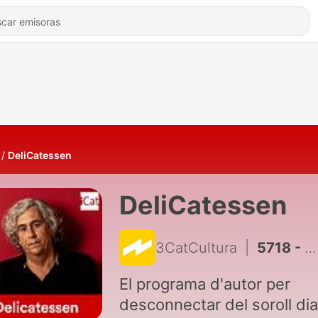
DeliCatessen
DeliCatessen
3CatCultura
|
5718 - "It's never over", la pel·li definitiva de Jeff Buckley
El programa d'autor per
desconnectar del soroll diar