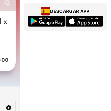
 De
DESCARGAR APP
1
x
:00