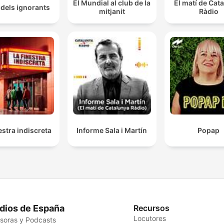
El Mundial al club de la
El matí de Cat
t dels ignorants
mitjanit
Ràdio
estra indiscreta
Informe Sala i Martín
Popap
dios de España
Recursos
Locutores
soras y Podcasts