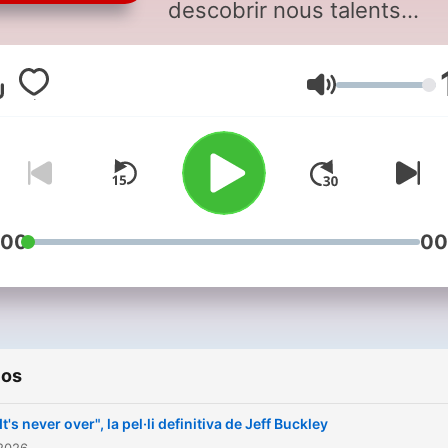
descobrir nous talents
musicals de casa i de fora.
dilluns a dijous, de 23.00 a
Volumen
24.00
:00
00
ios
It's never over", la pel·li definitiva de Jeff Buckley