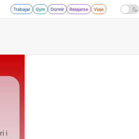
Trabajar
Gym
Dormir
Relajarse
Viaje
i i