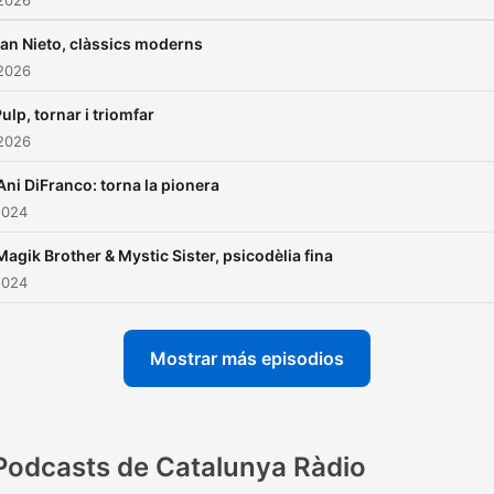
 2026
an Nieto, clàssics moderns
 2026
ulp, tornar i triomfar
 2026
Ani DiFranco: torna la pionera
2024
Magik Brother & Mystic Sister, psicodèlia fina
2024
Mostrar más episodios
Podcasts de Catalunya Ràdio