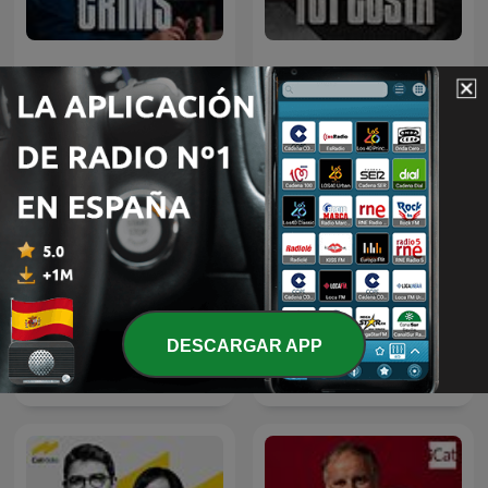
Crims
Tot costa
DESCARGAR APP
L'ofici de viure
La nit dels ignorants