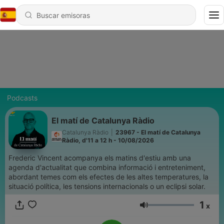
Podcasts
El matí de Catalunya Ràdio
Catalunya Ràdio
|
23967 - El matí de Catalunya
Ràdio, d'11 a 12 h - 10/08/2026
Frederic Vincent acompanya els matins d'estiu amb una
agenda d'actualitat que combina informació i entreteniment,
abordant temes com els efectes de les altes temperatures, la
situació política, les tensions internacionals o un eclipsi solar.
1
x
Volumen