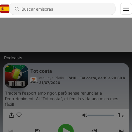
Podcasts
Tot costa
Catalunya Ràdio
|
7410 - Tot costa, de 19 a 20.30 h
- 31/07/2026
Tractem l'esport amb rigor, però sense renunciar a
l'entreteniment. Al "Tot costa", et fem la vida una mica més
fàcil!
1
x
Volumen