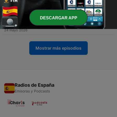
-
257
La psicología del silencio y el arte de la Espera
01 jun. 2026
DESCARGAR APP
-
256
La Psicología del Fallo - La Traición del Cuerpo y
la Mente
24 mayo 2026
Mostrar más episodios
Radios de España
Emisoras y Podcasts