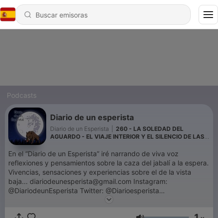
Podcasts
Diario de un esperista
Diario de un Esperista
|
260 - LA SOLEDAD DEL
AGUARDO - EL VIAJE INTERIOR Y EL SILENCIO DE LAS
ESTRELLAS
En el “Diario de un Esperista” iré narrando de viva voz
reflexiones y pensamientos sobre la caza del jabalí a la espera.
Vivencias, sensaciones y experiencias sobre el de la vista
baja... diariodeunesperista@gmail.com Instagram:
@DiariodeunEsperista Twitter: @Diarioesperista
www.diariodeunesperista.com Youtube:
https://www.youtube.com/c/diariodeunesperista Canal de
1