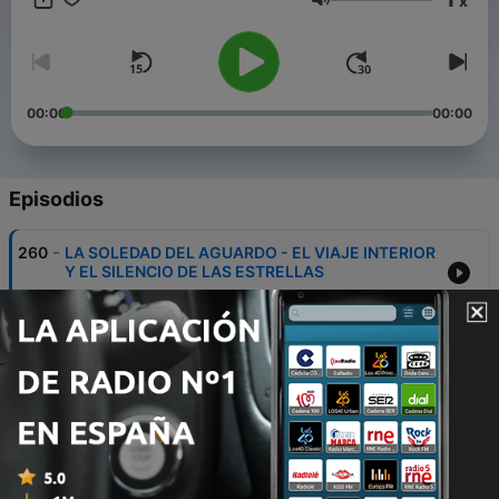
x
Telegram: https://t.me/joinchat/RAXc6BD1Fkq-jTXa
Volumen
00:00
00:00
Episodios
-
260
LA SOLEDAD DEL AGUARDO - EL VIAJE INTERIOR
Y EL SILENCIO DE LAS ESTRELLAS
06 jul. 2026
-
259
El puesto a ras de suelo - Peligro y gloria a pia de
monte
29 jun. 2026
-
258
️ LA ANATOMÍA DEL MACARENO | EL DISPARO
PERFECTO
08 jun. 2026