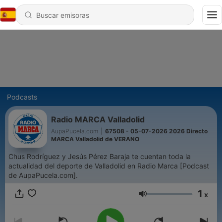
Podcasts
Radio MARCA Valladolid
AupaPucela.com
|
67508 - 05-07-2026 2026 Directo
MARCA Valladolid de VERANO
Chus Rodríguez y Jesús Pérez Baraja te cuentan toda la
actualidad del deporte de Valladolid en Radio Marca [Podcast
de AupaPucela.com].
1
x
Volumen