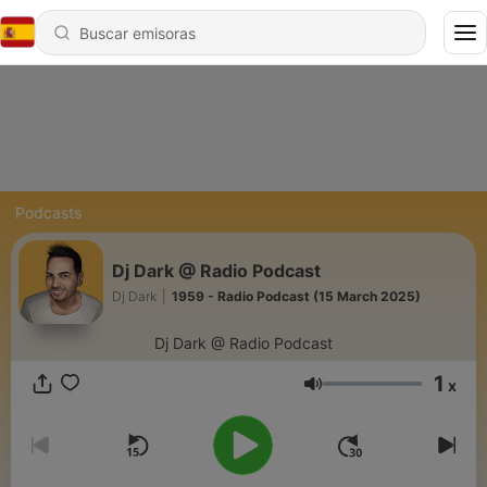
Podcasts
Dj Dark @ Radio Podcast
Dj Dark
|
1959 - Radio Podcast (15 March 2025)
Dj Dark @ Radio Podcast
1
x
Volumen