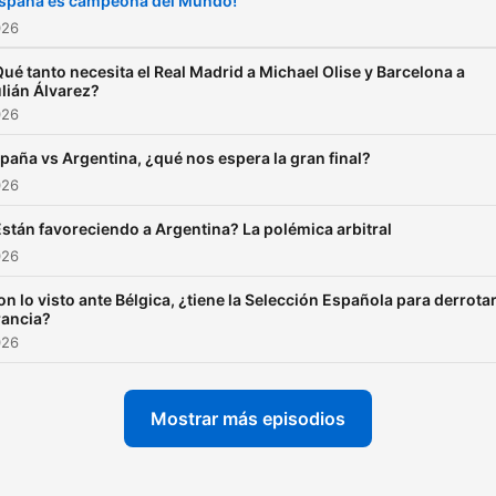
España es campeona del Mundo!
026
ué tanto necesita el Real Madrid a Michael Olise y Barcelona a
lián Álvarez?
026
paña vs Argentina, ¿qué nos espera la gran final?
026
stán favoreciendo a Argentina? La polémica arbitral
026
on lo visto ante Bélgica, ¿tiene la Selección Española para derrotar
rancia?
026
Mostrar más episodios