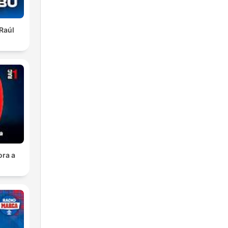
 Raúl
ora a