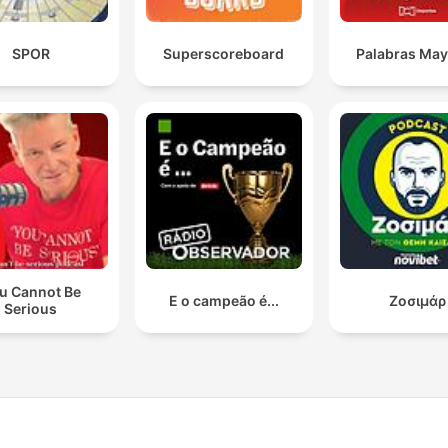
SPOR
Superscoreboard
Palabras Ma
u Cannot Be
E o campeão é...
Ζοσιμάρ
Serious