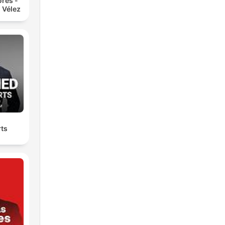
res -
 Vélez
rts