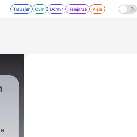
Trabajar
Gym
Dormir
Relajarse
Viaje
n
de