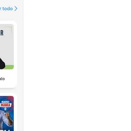
r todo
alo