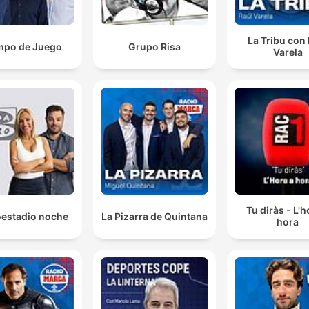
La Tribu con
mpo de Juego
Grupo Risa
Varela
Tu diràs - L'h
oestadio noche
La Pizarra de Quintana
hora