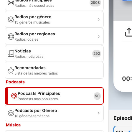
2808
Radios más escuchadas
Radios por género
15 géneros musicales
Radios por regiones
Radios locales
Noticias
292
Radios noticiosas
Recomendadas
Lista de las mejores radios
00
Podcasts
Podcasts Principales
50
Podcasts más populares
Podcasts por Género
18 géneros temáticos
Episod
Música