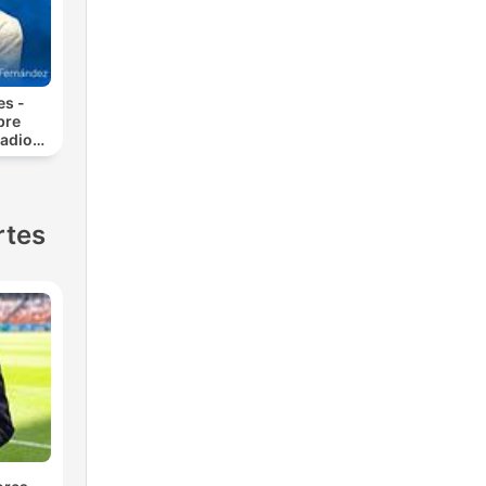
es -
bre
adio
rtes