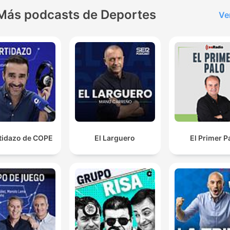
Más podcasts de Deportes
Ve
rtidazo de COPE
El Larguero
El Primer P