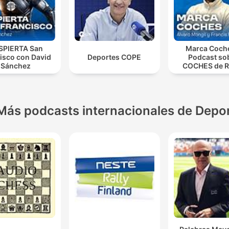
SPIERTA San
Marca Coch
isco con David
Deportes COPE
Podcast so
Sánchez
COCHES de R
MARCA
Más podcasts internacionales de Depo