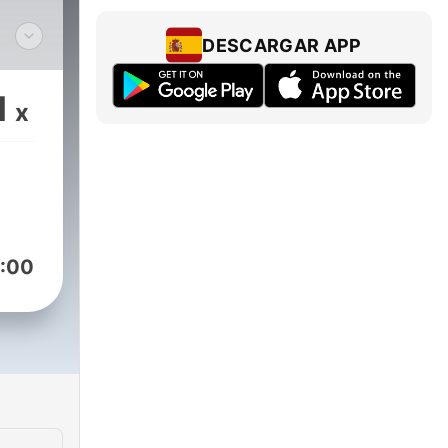
DESCARGAR APP
1
x
:00