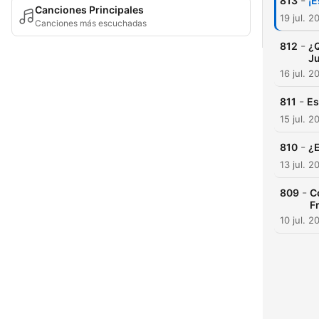
-
813
¡
Canciones Principales
19 jul. 2
Canciones más escuchadas
-
812
¿Q
Ju
16 jul. 2
-
811
Es
15 jul. 2
-
810
¿E
13 jul. 2
-
809
C
F
10 jul. 2