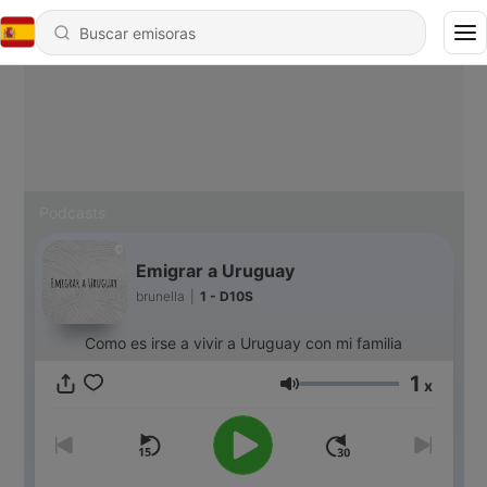
Podcasts
Emigrar a Uruguay
brunella
|
1 - D10S
Como es irse a vivir a Uruguay con mi familia
1
x
Volumen