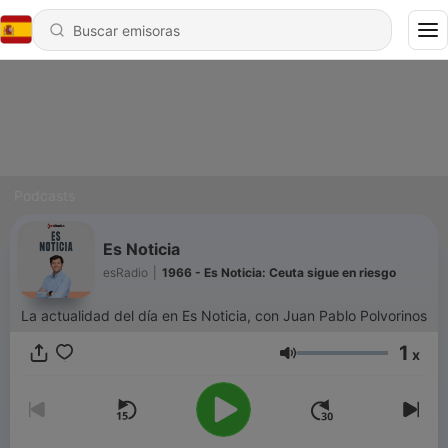
Podcasts
Es Noticia
esRadio
|
1966 - Es Noticia: Ceuta sigue en riesgo
La actualidad del día en Es Noticia, con Juan Pablo Polvorinos
1
x
Volumen