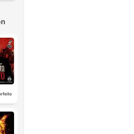
ón
rfeito