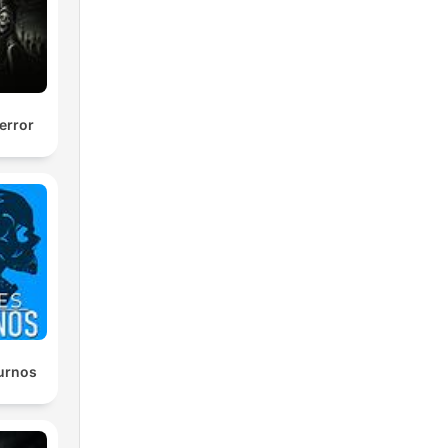
error
urnos