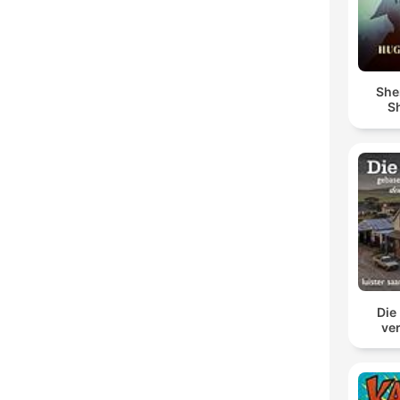
She
Sh
Die
ve