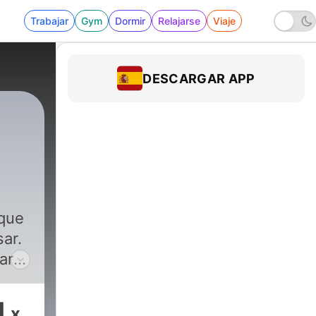
Trabajar
Gym
Dormir
Relajarse
Viaje
DESCARGAR APP
rque
ar.
ar
s
1
x