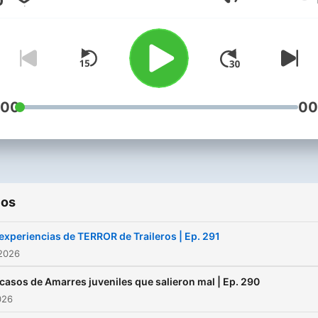
Volumen
encargaremos de comparti
en nuestro canal de youtu
en nuestro podcast.
Conviértete en un support
de este podcast:
:00
00
https://www.spreaker.com
de-terror--4269158/suppo
ios
experiencias de TERROR de Traileros | Ep. 291
 2026
 casos de Amarres juveniles que salieron mal | Ep. 290
026