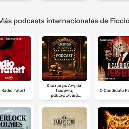
Más podcasts internacionales de Ficci
Θέατρο με Αγγελή
 Radio Tatort
Γεωργία,
O Candidato Pe
ραδιοφωνικά
θεατρικά έργα