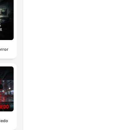
rror
iedo