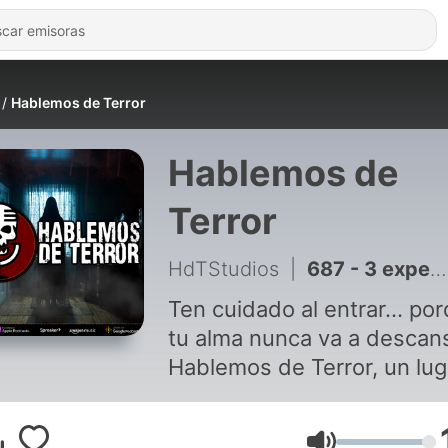
Hablemos de Terror
Hablemos de
Terror
HdTStudios
|
687 - 3 experiencias de TERROR de Traileros | Ep. 291
Ten cuidado al entrar... po
tu alma nunca va a descans
Hablemos de Terror, un lug
para compartir tus historia
más terroríficas y nos