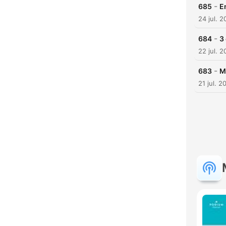
-
685
E
24 jul. 
-
684
3
22 jul. 
-
683
M
21 jul. 2