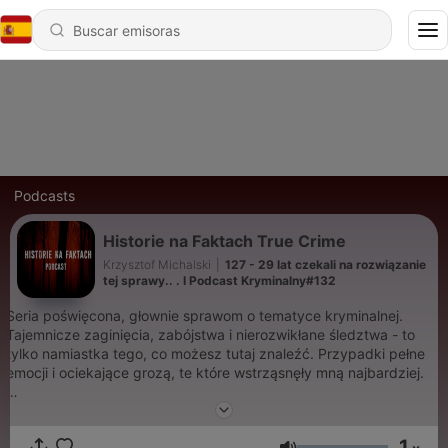
Podcasts
Historie na Faktach True Crime
Krzysztof Michalski
|
127 - 29 lat czekali na rozwiązanie
tej sprawy.. . I Podcast Kryminalny#132
Seria poświęcona, głownie sprawom o tematyce kryminalnej.
Tajemnicze zaginięcia, zabójstwa i nierozwikłane śledztwa - to
tylko namiastka tego, co możesz tutaj znaleźć. Przypadki pełne
emocji i ociekające grozą, te które wstrząsnęły mną najbardziej.
Dziękuję za wsparcie moim patronom
https://patronite.pl/HistorieNaFaktach
1