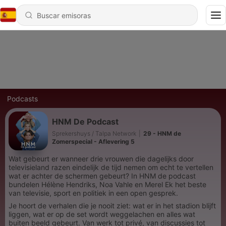
Podcasts
HNM De Podcast
Sprekershuys / Talpa Network
|
29 - HNM de
Zomerspecial - Aflevering 5
Wat gebeurt er wanneer drie vrouwen die dagelijks door
televisieland razen eindelijk de tijd nemen om echt te vertellen
wat er achter de schermen gebeurt? In HNM de podcast
bundelen Hélène Hendriks, Noa Vahle en Merel Ek het beste
van televisie, sport en politiek in een open gesprek.
Je hoort de verhalen die je nooit ziet: wat er in het stadion blijft
liggen, wat er op de set wordt weggelachen en alles wat
buiten beeld gebeurt. Van werk tot privé, van discussies tot