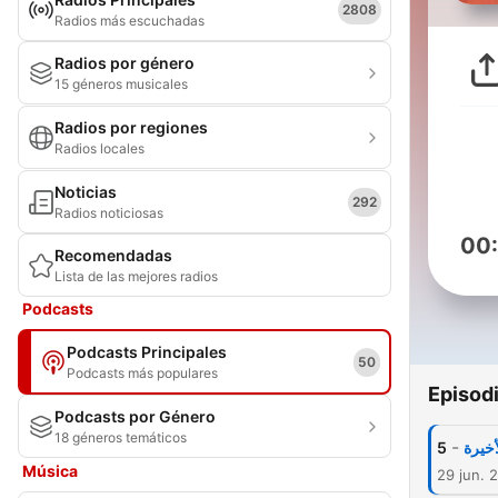
2808
Radios más escuchadas
Radios por género
15 géneros musicales
Radios por regiones
Radios locales
Noticias
292
Radios noticiosas
00
Recomendadas
Lista de las mejores radios
Podcasts
Podcasts Principales
50
Podcasts más populares
Episod
Podcasts por Género
18 géneros temáticos
-
5
أخيرة
Música
29 jun. 