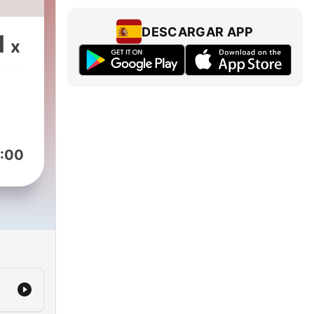
DESCARGAR APP
1
x
:00