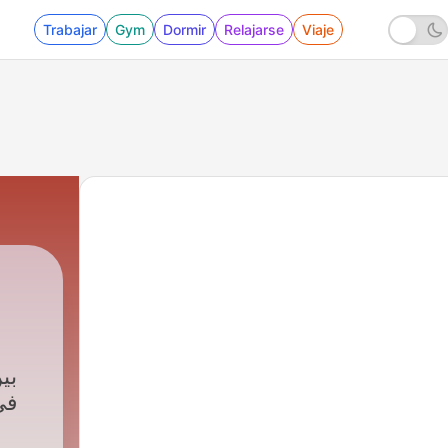
Trabajar
Gym
Dormir
Relajarse
Viaje
ب،
في