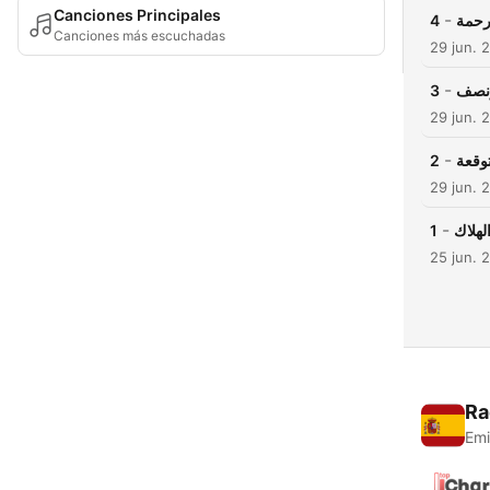
Canciones Principales
-
4
 رحمة
Canciones más escuchadas
29 jun. 
-
3
ونصف
29 jun. 
-
2
توقعة
29 jun. 
-
1
لهلاك
25 jun. 
Ra
Emi