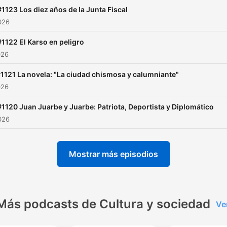
trasmitidos todos los
#1123 Los diez años de la Junta Fiscal
domingos por varias emiso
2026
de radio en Puerto Rico, N
#1122 El Karso en peligro
York y Santo Domingo.
026
1121 La novela: "La ciudad chismosa y calumniante"
026
#1120 Juan Juarbe y Juarbe: Patriota, Deportista y Diplomático
2026
Mostrar más episodios
Más podcasts de Cultura y sociedad
Ve