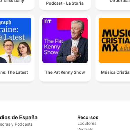
 Talks Daily
De Jortca
Podcast - La Storia
ne: The Latest
The Pat Kenny Show
Música Cristi
dios de España
Recursos
Locutores
soras y Podcasts
Widgets