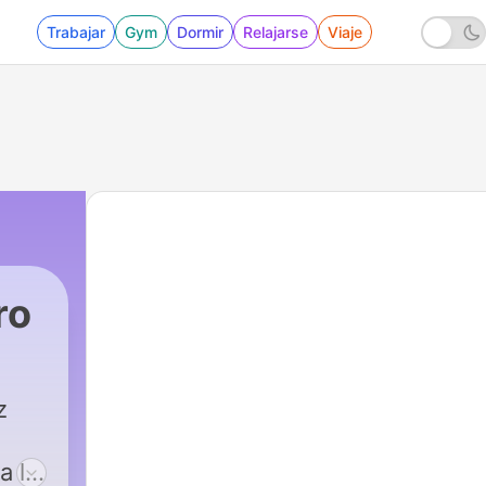
Trabajar
Gym
Dormir
Relajarse
Viaje
ro
z
a la