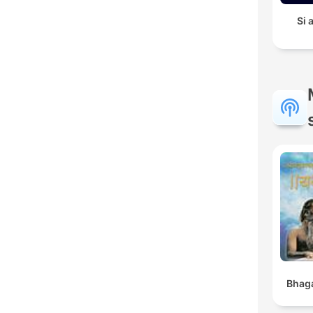
Si
Bhaga