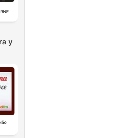
 RNE
ra y
Não