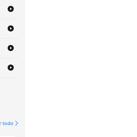
ras
ueva
r todo