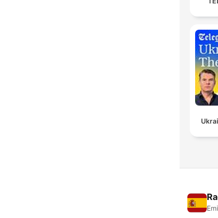
TED
Ukrai
Ra
Emi