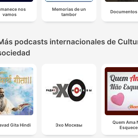
 amanece nos
Memorias de un
Documentos
vamos
tambor
Más podcasts internacionales de Cultu
sociedad
Quem Ama 
vad Gita Hindi
Эхо Москвы
Esquece