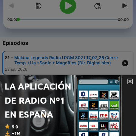
00:00
00:00
Episodios
-
81
Makina Legends Radio l PGM 302 l 17_07_26 Cierre
Temp. (Lia +Sonic + Magnífics (Dir. Digital hits)
22 jul. 2026
-
80
Makina Legends Radio l PGM 299 l 03_09_26 (la
previa al 300)
09 jul. 2026
-
79
Makina Legends Radio I PGM 297 I 190626 (Ruben
XXL + Davideck + El mes trallero + Nau)
22 jun. 2026
-
78
Makina Legends Radio I PGM 296 I 120626 ( D-
VSTOR + Nau)