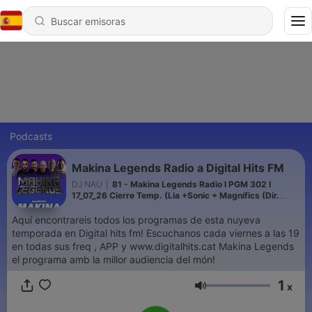
Podcasts
Makina Legends Radio a Digital Hits FM
DJ NAU
|
81 - Makina Legends Radio l PGM 302 l
17_07_26 Cierre Temp. (Lia +Sonic + Magnífics (Dir.
Digital hits)
Aquí encontrareis todos los programas de esta nuyeva
temporada en Digital hits fm! Escuchanos cada viernes a las 19
en todas sus freq , APP y www.digitalhits.cat Makina Legends
el programa amb la millor audiencia del món!
1
x
Volumen