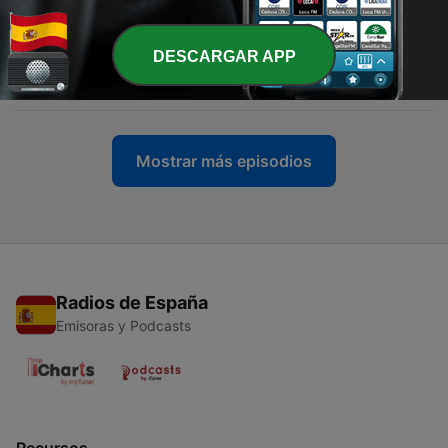
21 jun. 2026
-
77
Makina Legends Radio I PGM 295 I 050626 ( David
DESCARGAR APP
Pastis + Moway + Juanma + Nau)
10 jun. 2026
Mostrar más episodios
Radios de España
Emisoras y Podcasts