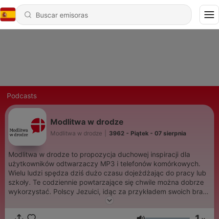
Podcasts
Modlitwa w drodze
Modlitwa w drodze
|
3962 - Piątek - 07 sierpnia
Modlitwa w drodze to propozycja duchowej inspiracji dla
użytkowników odtwarzaczy MP3 i telefonów komórkowych.
Wielu ludzi spędza dziś dużo czasu dojeżdżając do pracy lub
szkoły. Te codziennie powtarzające się chwile można dobrze
wykorzystać. Polscy Jezuici, idąc za przykładem swoich braci
z Wielkiej Brytanii, zaproponowali serie około
dziesięciominutowych rozważań łączących muzykę i wersety z
1