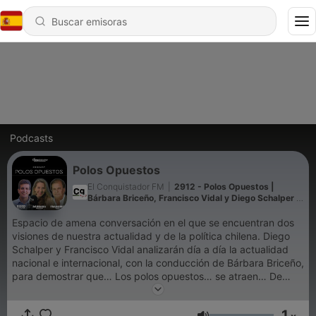
Podcasts
Polos Opuestos
El Conquistador FM
|
2912 - Polos Opuestos |
Bárbara Briceño, Francisco Vidal y Diego Schalper |
06-08-2026
Espacio de amena conversación en el que se encuentran dos
visiones de nuestra actualidad y de la política chilena. Diego
Schalper y Francisco Vidal analizarán día a día la actualidad
nacional e internacional, con la conducción de Bárbara Briceño,
para demostrar que… Los polos opuestos… se atraen… De
lunes a viernes, a las 17:00 horas y a través de nuestra señal
nacional y red digital… Encuentra el equilibrio en El
1