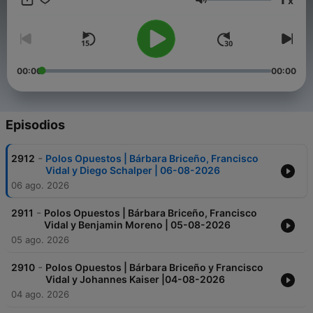
x
Conquistador… en Polos Opuestos”.
Volumen
Conviértete en un supporter de este podcast:
https://www.spreaker.com/podcast/polos-opuestos-
-3676815/support
.
00:00
00:00
Episodios
-
2912
Polos Opuestos | Bárbara Briceño, Francisco
Vidal y Diego Schalper | 06-08-2026
06 ago. 2026
-
2911
Polos Opuestos | Bárbara Briceño, Francisco
Vidal y Benjamin Moreno | 05-08-2026
05 ago. 2026
-
2910
Polos Opuestos | Bárbara Briceño y Francisco
Vidal y Johannes Kaiser |04-08-2026
04 ago. 2026