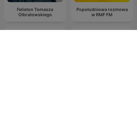
Felieton Tomasza
Popołudniowa rozmowa
Olbratowskiego
w RMF FM
Rozmowy w RMF FM
Janusz i Grażynka