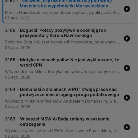
-
3167
„Nie wiem, czy PiS nie schowa się pod wodę”.
Mastalerek o wypchnięciu Morawieckiego
Marcin Mastalerek analizuje obecną sytuację polityczną Prawa i Sprawiedliwości, wskazując na ryzyko utraty pozycji lidera prawicy na rzecz Konfederacji oraz omawia przyszłą rolę Mateusza Morawieckiego i wpływ Karola Nawrockiego na scenę polityczną. Rozmowa dotyczy również potencjalnych scenariuszy koalicyjnych między Koalicją Obywatelską a PSL, sytuacji Donalda Tuska oraz aktywności politycznej Andrzeja Dudy po zakończeniu prezydentury.
07 ago. 2026
-
3166
Bogucki: Polacy pozytywnie oceniają rok
prezydentury Karola Nawrockiego
Zbigniew Bogucki, szef Kancelarii Prezydenta, odpowiada na pytania dotyczące prezydentury, w tym zarzutów o dzielenie Polaków oraz kwestii wetowania ustaw. Rozmowa obejmuje również temat ułaskawienia Pana Starucha oraz kontrowersje wokół spotkania w Pałacu Prezydenckim z Jerzym Ziębą. Rozmówca omawia proces rozpatrywania nowej ustawy oraz reaguje na krytykę ministra Żurka dotyczącą weryfikacji życiorysów sędziów. Poruszane są także relacje na linii Premier-Prezydent, sytuacja ugrupowań prawicowych oraz osobiste ambicje polityczne Boguckiego.
06 ago. 2026
-
3165
Motyka o cenach paliw: Nie jest wykluczone, że
wróci CPN
W tym odcinku Miłosz Motyka omawia sytuację na rynku paliw, wskazując na spadki cen hurtowych oraz potencjalne wprowadzenie pakietu CPN. Rozmowa dotyczy również bezpieczeństwa energetycznego Polski podczas upałów, postępów w budowie elektrowni jądrowej w Choczewie oraz trudności związanych z systemem ETS. Gość krytykuje polityczne spory wokół systemu ETS oraz próby rebrandingu Mateusza Morawieckiego na polityka centroprawicowego, wskazując na brak autentyczności w zmianie wizerunkowej byłego premiera.
05 ago. 2026
-
3164
Domański o zmianach w PIT: Trwają prace nad
podwyższeniem drugiego progu podatkowego
Wywiad z ministrem finansów Andrzejem Domańskim, w którym poruszane są kluczowe kwestie dotyczące polityki fiskalnej i budżetowej Polski. Rozmowa koncentruje się na planowanych zmianach w systemie podatkowym, w tym na potencjalnym podniesieniu progu podatkowego oraz kwoty wolnej od podatku w ramach prac nad ustawą budżetową na rok 2027. Minister wskazuje na wyzwania związane z rosnącymi wynagrodzeniami i koniecznością zachowania odpowiedzialności budżetowej przy jednoczesnych wysokich nakładach na bezpieczeństwo i ochronę zdrowia. W dalszej części rozmowy poruszono temat cen paliw, wpływu decyzji prezydenta Andrzeja Dudy na mechanizmy wsparcia kierowców oraz kwestię akcyzy na alkohol. Dyskusja obejmuje także aspekty polityki demograficznej, w tym ocenę programów takich jak Aktywny Rodzic oraz propozycje zmian w systemie emerytalnym i podatku katastralnym.
04 ago. 2026
-
3163
Wiceszef MSWiA: Będą zmiany w systemie
ostrzegania
Wywiad z wice szefem MSWiA, Czesławem Praczekiem, dotyczący bezpieczeństwa narodowego oraz sytuacji przestępczości w Polsce. Rozmowa obejmuje kwestie procedur postępowania w przypadku zagrożenia powietrznego, modernizacji systemów alarmowych (syreny, alert RCB) oraz rozwoju aplikacji mobilnych do ostrzegania ludności. Gość odnosi się również do statystyk dotyczących przestępstw z nienawiści wobec obywateli Ukrainy, wskazując na wzrost liczby incydentów motywowanych etnicznie, przy jednoczesnym spadku ogólnej przestępczości kryminalnej. W dalszej części dyskusji poruszono temat politycznego zaangażowania funkcjonariuszy służb mundurowych oraz ochrony bezstronności formacji podległych MSWiA.
03 ago. 2026