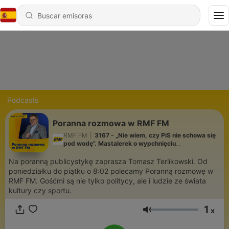
Podcasts
Poranna rozmowa w RMF FM
RMF FM
|
3167 - „Nie wiem, czy PiS nie schowa się
pod wodę”. Mastalerek o wypchnięciu
Morawieckiego
Na poranną publicystykę zaprasza Tomasz Terlikowski. Od
poniedziałku do piątku o 8:02 polecamy Poranną rozmowę w
RMF FM. Gośćmi są nie tylko politycy, ale i ludzie ze świata
kultury czy sportu.
1
x
Volumen