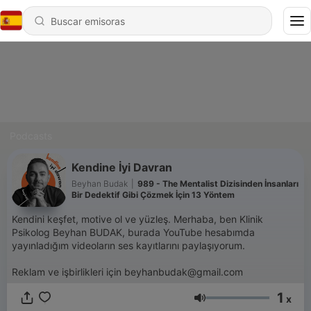
Podcasts
Kendine İyi Davran
Beyhan Budak
|
989 - The Mentalist Dizisinden İnsanları
Bir Dedektif Gibi Çözmek İçin 13 Yöntem
Kendini keşfet, motive ol ve yüzleş. Merhaba, ben Klinik
Psikolog Beyhan BUDAK, burada YouTube hesabımda
yayınladığım videoların ses kayıtlarını paylaşıyorum.
Reklam ve işbirlikleri için beyhanbudak@gmail.com
1
x
Volumen