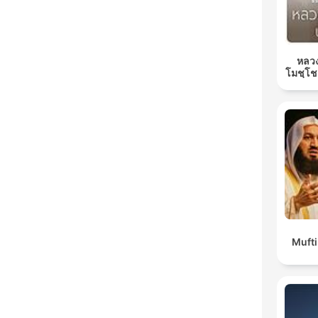
หลวง
โมชฺโช
Muft