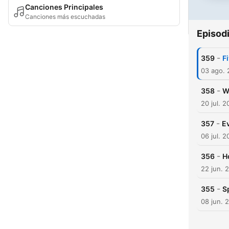
Canciones Principales
Canciones más escuchadas
Episod
-
359
F
03 ago.
-
358
Wh
20 jul. 
-
357
E
06 jul. 
-
356
H
22 jun. 
-
355
S
08 jun. 