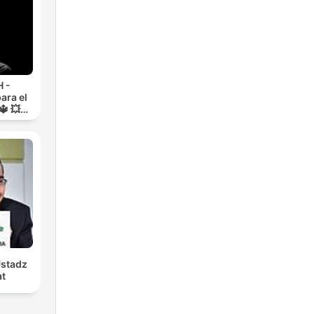
 -
ara el
🔱 💥
RA💥
Ustadz
at