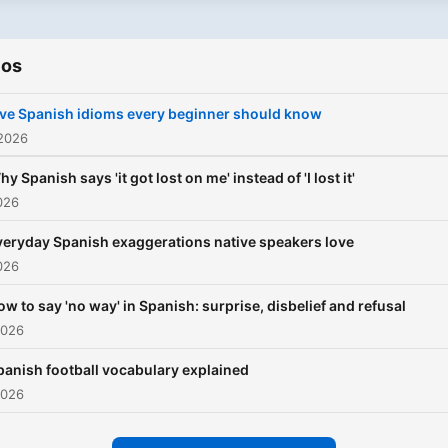
ios
ive Spanish idioms every beginner should know
 2026
y Spanish says 'it got lost on me' instead of 'I lost it'
2026
veryday Spanish exaggerations native speakers love
2026
ow to say 'no way' in Spanish: surprise, disbelief and refusal
2026
panish football vocabulary explained
2026