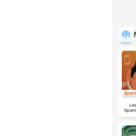
Lea
Span