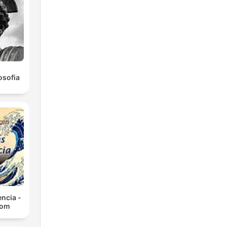
osofia
ncia -
com