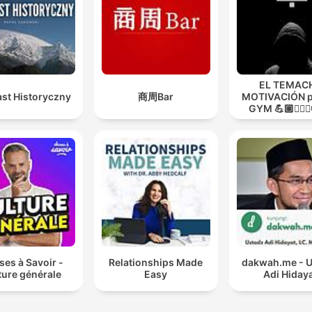
EL TEMACH
st Historyczny
商周Bar
MOTIVACIÓN p
GYM 💪🏼🏋🏻‍♀
MODO GUER
es à Savoir -
Relationships Made
dakwah.me - 
ture générale
Easy
Adi Hiday