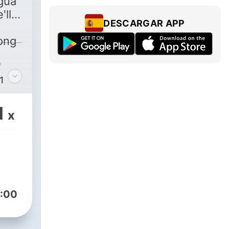
gua
'll
DESCARGAR APP
ong
e
1
s
1
x
:00