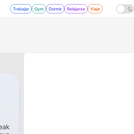
Trabajar
Gym
Dormir
Relajarse
Viaje
59 - Five Spanish idioms every beginner shou
eak