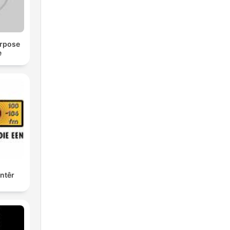
urpose
e
ntêr