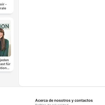
oir -
rale
 jeden
ast für
ationen
nung
Acerca de nosotros y contactos