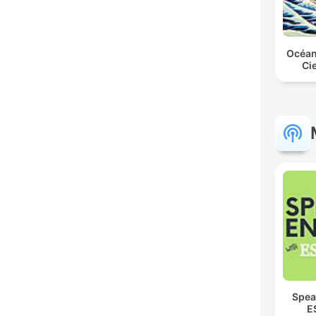
Océan
Ci
Spea
E