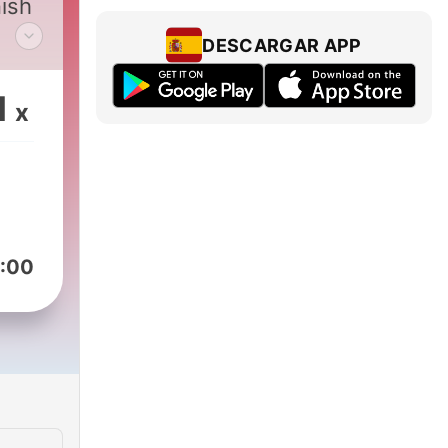
nish
DESCARGAR APP
ool
u in
1
x
it
ails.
:00