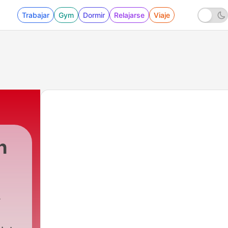
Trabajar
Gym
Dormir
Relajarse
Viaje
h
99 - NIS Advanced S3 - 14 - El Valle del Jerte