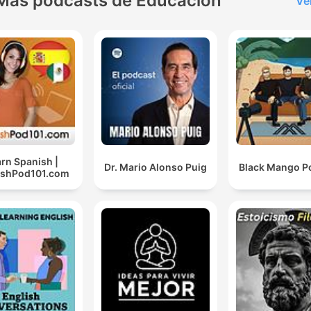
Más podcasts de Educación
Ve
rn Spanish |
Dr. Mario Alonso Puig
Black Mango P
ishPod101.com