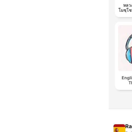
หลวง
โมชฺโช
Engl
T
Ra