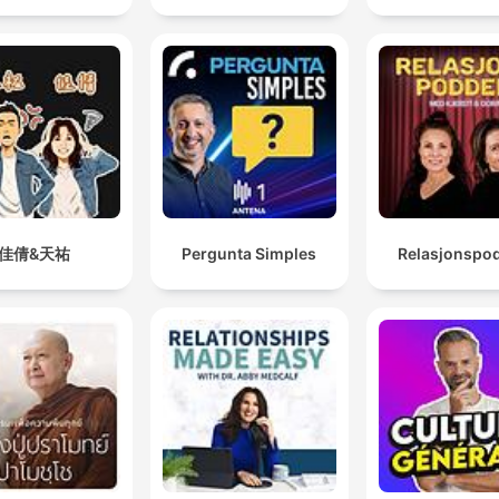
佳倩&天祐
Pergunta Simples
Relasjonspo