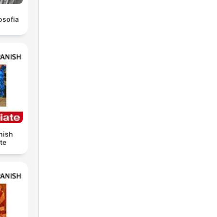
osofia
nish
te