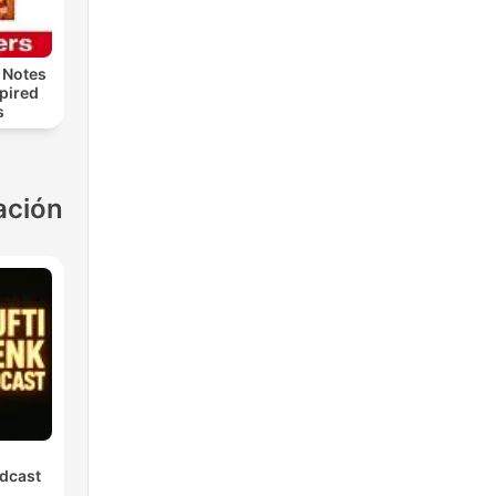
 Notes
spired
s
ación
dcast