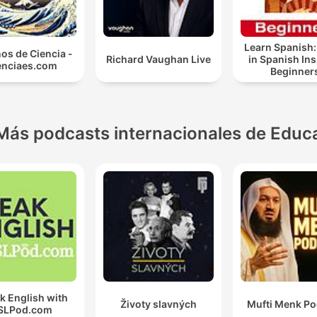
Learn Spanish:
os de Ciencia -
Richard Vaughan Live
in Spanish In
enciaes.com
Beginner
Más podcasts internacionales de Educ
k English with
Životy slavných
Mufti Menk Po
SLPod.com