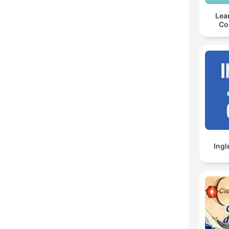
Lea
Co
Ingl