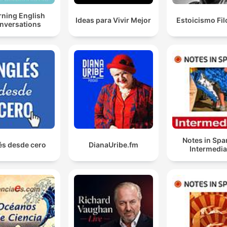
rning English
Ideas para Vivir Mejor
Estoicismo Fil
nversations
Notes in Spa
és desde cero
DianaUribe.fm
Intermedia