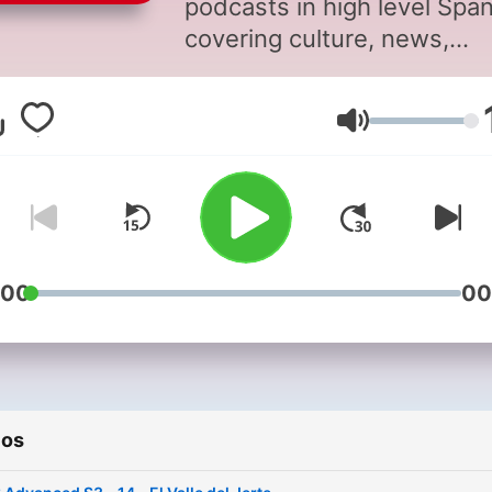
podcasts in high level Spa
covering culture, news,
conversation, and all the c
words they never teach yo
Volumen
class... Now with transcript
pages and worksheets! Vis
notesinspanish.com for det
See our Notes in Spanish
Intermediate podcast too!
:00
00
ios