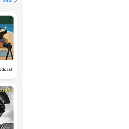
r todo
odcast