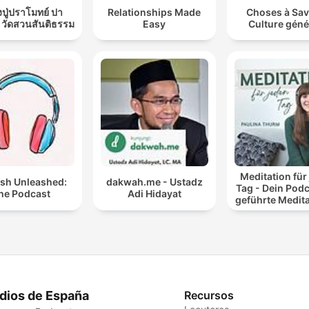
ปู่ปราโมทย์ ปา
Relationships Made
Choses à Sav
 วัดสวนสันติธรรม
Easy
Culture géné
Meditation für
ish Unleashed:
dakwah.me - Ustadz
Tag - Dein Podc
he Podcast
Adi Hidayat
geführte Medit
und Entspan
dios de España
Recursos