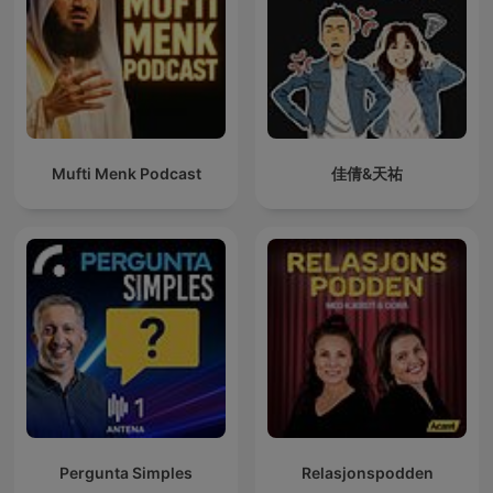
Mufti Menk Podcast
佳倩&天祐
Pergunta Simples
Relasjonspodden