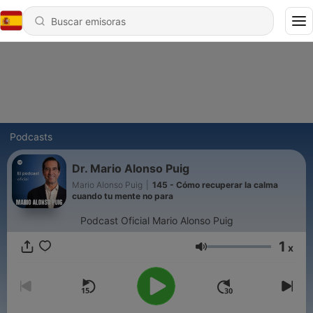
Podcasts
Dr. Mario Alonso Puig
Mario Alonso Puig
|
145 - Cómo recuperar la calma
cuando tu mente no para
Podcast Oficial Mario Alonso Puig
1
x
Volumen