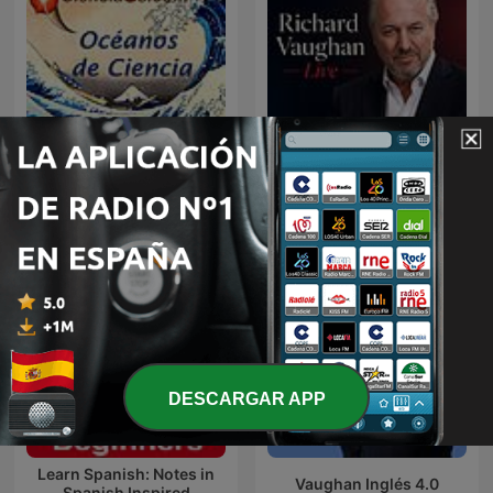
Océanos de Ciencia -
Richard Vaughan Live
Cienciaes.com
DESCARGAR APP
Learn Spanish: Notes in
Vaughan Inglés 4.0
Spanish Inspired