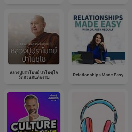
หลวงปู่ปราโมทย์ ปาโมชฺโช
Relationships Made Easy
วัดสวนสันติธรรม