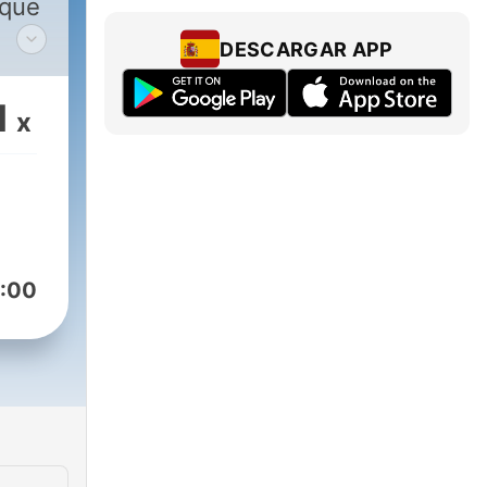
 que
DESCARGAR APP
 de
1
x
:00