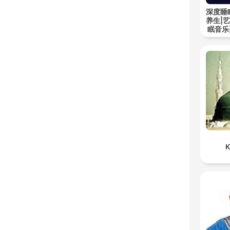
深度睡
养生|
眠音乐
K