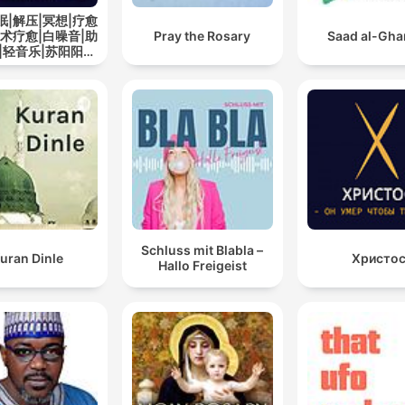
眠|解压|冥想|疗愈
艺术疗愈|白噪音|助
Pray the Rosary
Saad al-Gh
|轻音乐|苏阳阳频
道
Schluss mit Blabla –
uran Dinle
Христо
Hallo Freigeist