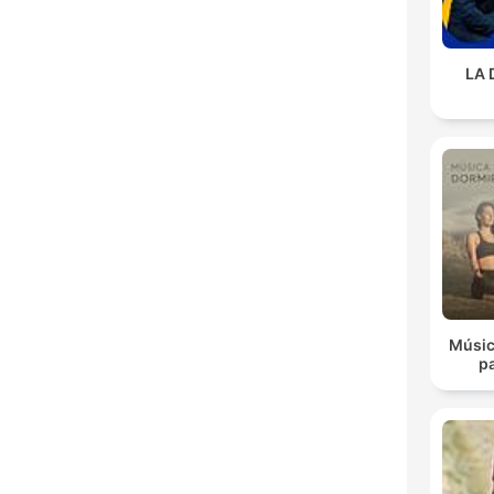
LA 
Músic
p