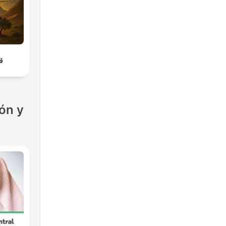
قص
ón y