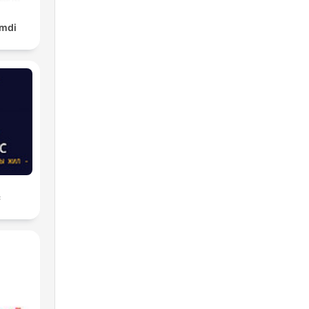
amdi
с