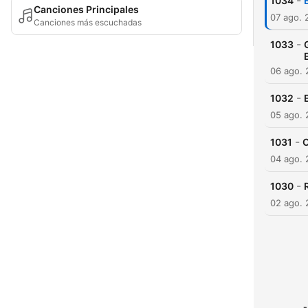
-
1034
Canciones Principales
07 ago. 
Canciones más escuchadas
-
1033
06 ago.
-
1032
05 ago.
-
1031
04 ago.
-
1030
02 ago.