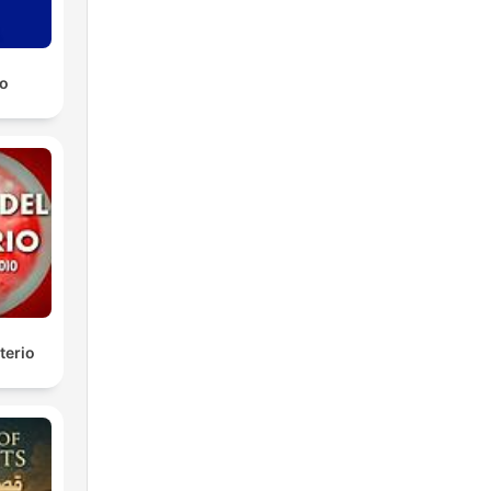
o
terio