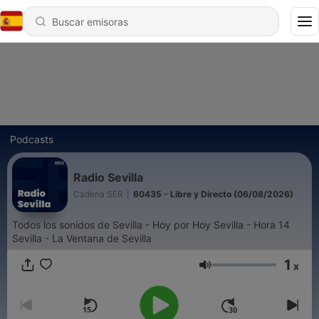
Podcasts
Radio Sevilla
Cadena SER
|
60435 - Libre y Directo (06/08/2026)
Todos los sonidos de Sevilla - Hoy por Hoy Sevilla - Hora 14
Sevilla - La Ventana de Sevilla
1
x
Volumen