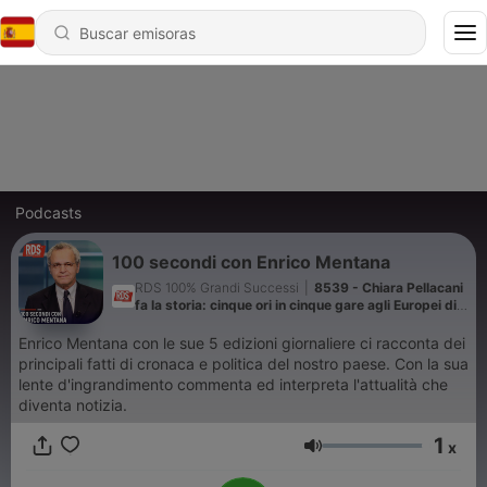
Podcasts
100 secondi con Enrico Mentana
RDS 100% Grandi Successi
|
8539 - Chiara Pellacani
fa la storia: cinque ori in cinque gare agli Europei di
nuoto a Parigi
Enrico Mentana con le sue 5 edizioni giornaliere ci racconta dei
principali fatti di cronaca e politica del nostro paese. Con la sua
lente d'ingrandimento commenta ed interpreta l'attualità che
diventa notizia.
1
x
Volumen