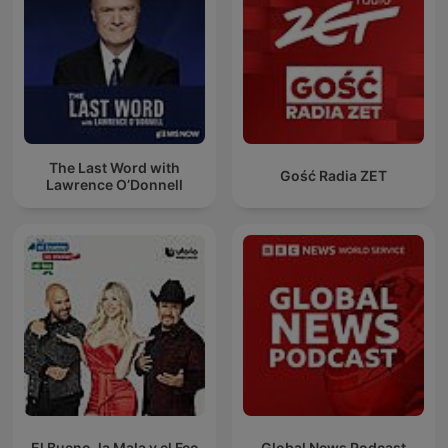
The Last Word with
Gość Radia ZET
Lawrence O’Donnell
El Bueno, la Mala y el Feo
Global News Podcast