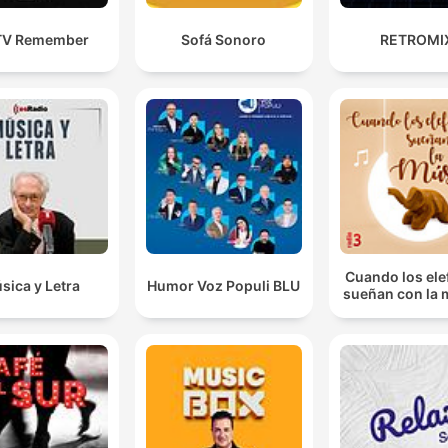
V Remember
Sofá Sonoro
RETROMI
Cuando los ele
sica y Letra
Humor Voz Populi BLU
sueñan con la 