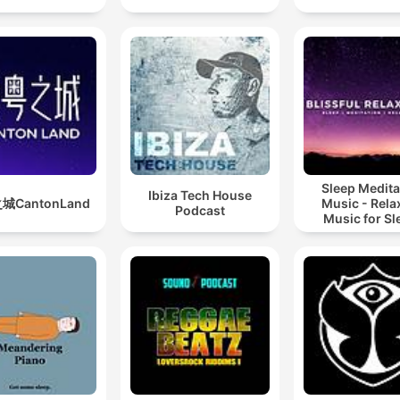
Sleep Medita
Ibiza Tech House
城CantonLand
Music - Rela
Podcast
Music for Sl
Meditation
Relaxatio