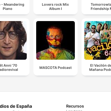
p - Meandering
Lovers rock Mix
Tomorrowl
Piano
Album I
Friendship 
it Anni '70
El Vacilón d
MASCOTA Podcast
adiorevival
Mañana Pod
dios de España
Recursos