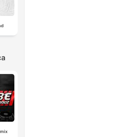
nd
ca
emix