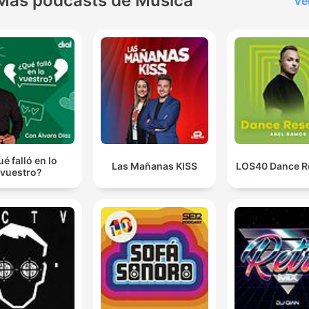
Más podcasts de Música
Ve
é falló en lo
Las Mañanas KISS
LOS40 Dance R
vuestro?