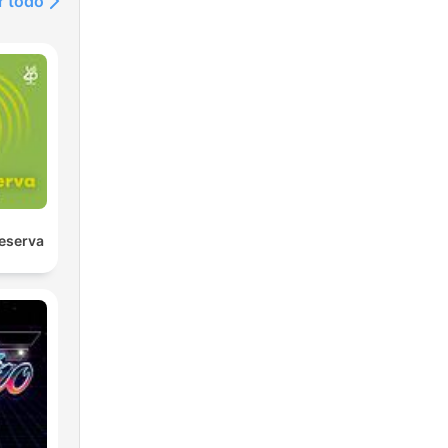
r todo
eserva