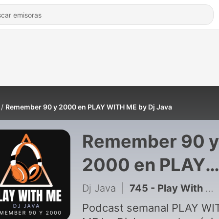
Remember 90 y 2000 en PLAY WITH ME by Dj Java
Remember 90 y
2000 en PLAY
WITH ME by Dj
Dj Java
|
745 - Play With Me 404
Java
Podcast semanal PLAY WI