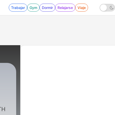
Trabajar
Gym
Dormir
Relajarse
Viaje
TH