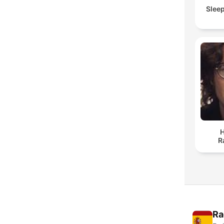
Slee
H
R
Ra