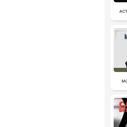
ACT
Mú