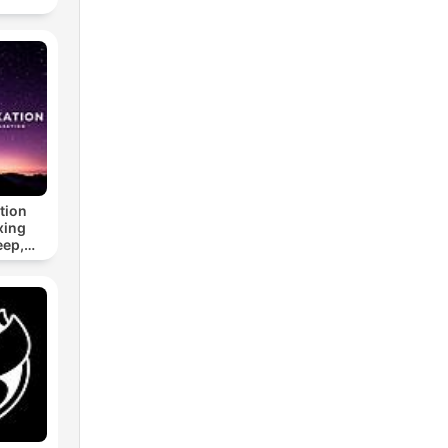
tion
xing
eep,
 &
n