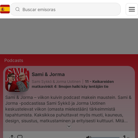
Podcasts
Sami & Jorma
Sami Sykkö & Jorma Uotinen
|
11 - Keikareiden
matkavinkit 4: Ilmojen halki käy lentäjän tie
Sami & Jorma – viikon kuivin podcast makein maustein. Sami &
Jorma -podcastissa Sami Sykkö ja Jorma Uotinen
keskustelevat viikon (omasta mielestään) tärkeimmistä
tapahtumista. Kaksikkoa puhuttavat myös muoti, kauneus,
design, sisustus, matkustaminen ja erityisesti kulttuuri. Mitä
paljastuu, kun Sami istuu Jorman rippituoliin? Mitä löytyy
kulttuurikupposen pohjalta? Entä kaapin perukoilta? Nyt ollaan
1