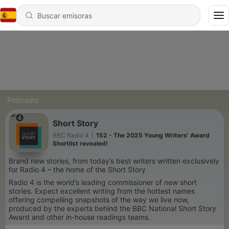
Podcasts
Short Story
BBC Radio 4
|
152 - The 2025 Young Writers' Award
Shortlist revealed!
Brand new stories, from today’s best writers written exclusively
for Radio 4 – the home of the Short Story
Radio 4 is the world’s leading commissioner of new short
stories. Expect excellent writing from the hottest names
offering compelling snapshots of the way we live now,
produced by the experts behind the BBC National Short Story
Award and other in-house readings teams.