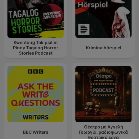
Kwentong Takipsilim
Pinoy Tagalog Horror
Kriminalhörspiel
Stories Podcast
Θέατρο με Αγγελή
BBC Writers
Γεωργία, ραδιοφωνικά
θεατρικά έργα