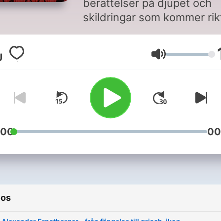
berättelser på djupet och
skildringar som kommer rik
nära. SvD Dokumentära
berättelser ger dig några a
Volumen
Sveriges starkaste historie
av och med våra reportrar 
producenter. För att få en bra
lyssningsupplevelse
rekommenderar vi SvD:s a
där kan du lyssna vidare
:00
00
medan du använder telefo
till annat. I appen hittar du 
dokumentära berättelser,
ljudartiklar och SvD:s podd
ios
under fliken ”Lyssna”. Även
sajt: svd.se/svd-dokument