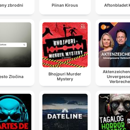
eny zbrodni
Piinan Kirous
Aftonbladet 
Aktenzeiche
Bhojpuri Murder
esto Zločina
Unvergess
Mystery
Verbrech