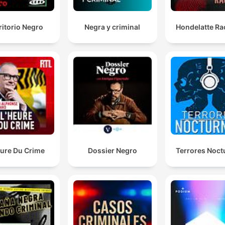
ritorio Negro
Negra y criminal
Hondelatte Ra
eure Du Crime
Dossier Negro
Terrores Noct