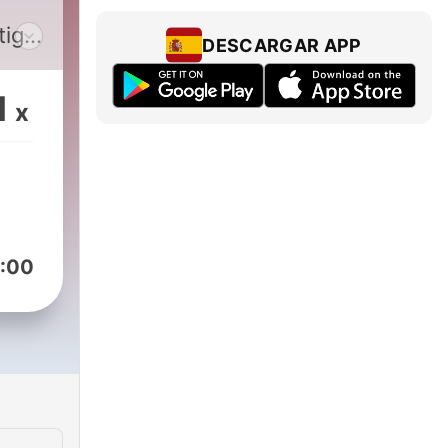
tigt
DESCARGAR APP
v
1
x
r –
och
pp –
:00
nen
alla
ar
ara-