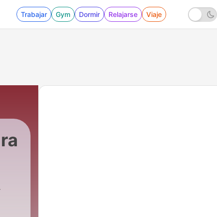
Trabajar
Gym
Dormir
Relajarse
Viaje
ra