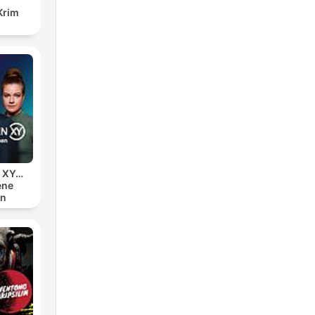
Krim
n XY…
ene
en