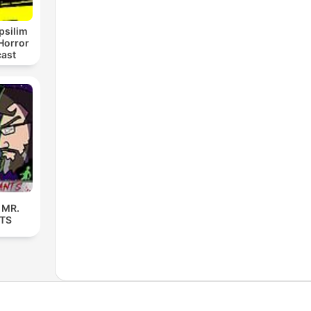
psilim
Horror
cast
 MR.
TS