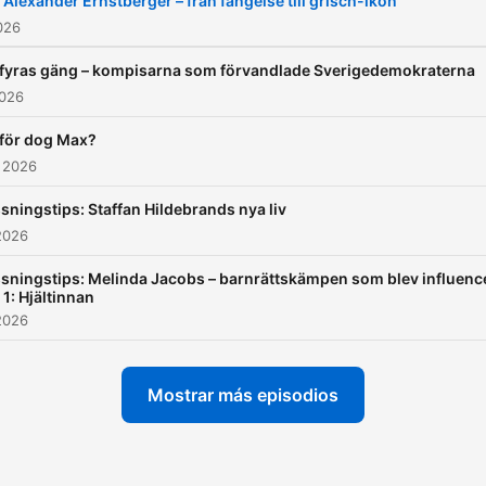
 Alexander Ernstberger – från fängelse till grisch-ikon
berattelser
2026
 fyras gäng – kompisarna som förvandlade Sverigedemokraterna
2026
för dog Max?
 2026
sningstips: Staffan Hildebrands nya liv
2026
sningstips: Melinda Jacobs – barnrättskämpen som blev influenc
 1: Hjältinnan
2026
Mostrar más episodios