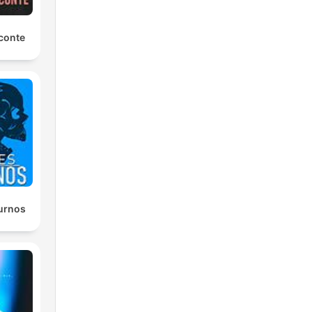
conte
urnos