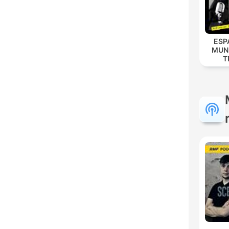
ESP
MUN
T