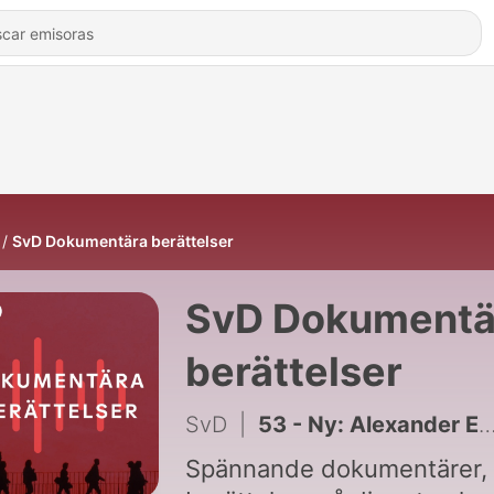
SvD Dokumentära berättelser
SvD Dokumentä
berättelser
SvD
|
53 - Ny: Alexander Ernstberger – från fängelse till grisch-ikon
Spännande dokumentärer,