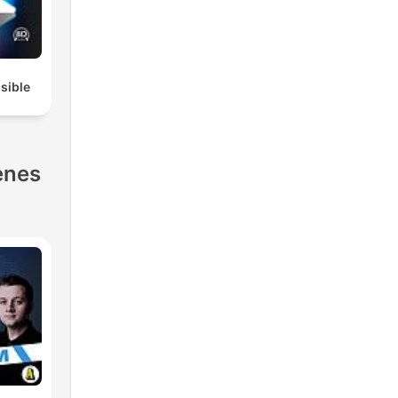
isible
enes