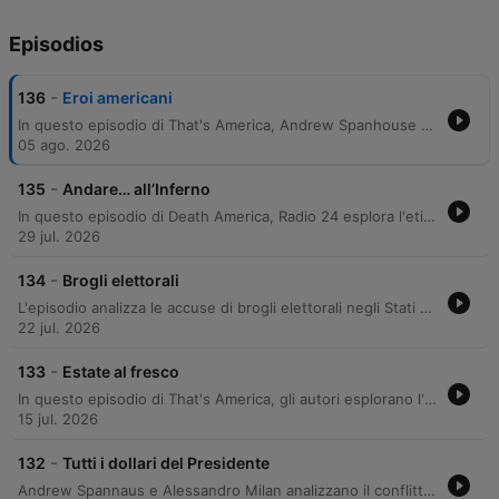
Episodios
-
136
Eroi americani
In questo episodio di That's America, Andrew Spanhouse esplora il concetto di eroismo negli Stati Uniti, distinguendo tra icone della cultura di massa e figure storiche fondamentali per l'identità nazionale. L'analisi parte dalle icone contemporanee legate all'empowerment e alla filantropia, come Dolly Parton, Oprah Winfrey e Taylor Swift, per poi spostarsi su figure più complesse e controverse come Bill Gates e LeBron James. Il cuore della puntata approfondisce gli eroi personali di Spanhouse, suddivisi tra i pilastri dell'economia politica americana — con riferimenti ad Alexander Hamilton e Henry Carey — e i leader delle battaglie per i diritti civili. Attraverso il racconto di figure come Amelia Boynton Robinson e l'esperienza personale del padre dell'autore durante la Freedom Summer del 1964, l'episodio riflette sul valore dei principi universali di libertà e giustizia sociale oltre le divisioni etniche o politiche.
05 ago. 2026
-
135
Andare… all’Inferno
In questo episodio di Death America, Radio 24 esplora l'etimologia bizzarra e le origini storiche dei nomi delle città e degli stati americani. Il viaggio attraversa diverse influenze coloniali, dai coloni francesi e spagnoli alle radici native americane, analizzando come località come New York, Virginia o Florida riflettano il potere di antichi monarchi, esploratori e tradizioni linguistiche. La discussione tocca curiosità legate a nomi provocatori o involontariamente comici, come Truth or Consequences, Intercourse o Hell, Michigan, svelando le storie reali dietro queste denominazioni. L'episodio offre uno sguardo approfondito su come la geografia degli Stati Uniti sia una mappa stratificata di culture europee e indigene.
29 jul. 2026
-
134
Brogli elettorali
L'episodio analizza le accuse di brogli elettorali negli Stati Uniti, esaminando le teorie riguardanti l'interferenza cinese e il voto degli immigrati. Viene ripercorsa la storia del sistema di voto americano, dalle antiche pratiche manipolatorie legate alla mafia e al caso JFK fino alle moderne procedure. Il dibattito si estende alle teorie del complotto più recenti, come l'intervento russo nel 2016 e l'ipotesi 'Italygate' nel 2020. Gli interlocutori approfondiscono la struttura decentrata del sistema elettorale statunitense, spiegando come la gestione a livello di singoli stati e contee renda estremamente difficile una manipolazione su larga scala.
22 jul. 2026
-
133
Estate al fresco
In questo episodio di That's America, gli autori esplorano l'impatto culturale e sociale dell'aria condizionata negli Stati Uniti. Attraverso un confronto tra l'approccio americano e quello europeo, la discussione analizza come l'invenzione di Willis Carrier abbia permesso lo sviluppo demografico della Sunbelt, trasformando stati come Texas e Arizona in aree popolose. Il podcast esamina anche le implicazioni tecnologiche del sistema HVAC, l'efficienza delle pompe di calore rispetto alle caldaie a gas e il dibattito energetico legato al raffrescamento degli ambienti. La conversazione tocca temi provocatori, come il confronto statistico tra i decessi causati dalle armi da fuoco negli USA e quelli dovuti alle ondate di calore in Europa. Vengono inoltre trattati aspetti legati alla salute, come il rischio della legionella nei grandi impianti, e le dinamiche sociali delle cosiddette "thermostat wars". L'episodio offre una panoramica su come la tecnologia venga vista negli Stati Uniti come uno strumento indispensabile per il progresso e il comfort, spesso a scapito di una maggiore sensibilità verso il risparmio energetico.
15 jul. 2026
-
132
Tutti i dollari del Presidente
Andrew Spannaus e Alessandro Milan analizzano il conflitto di interessi e la corruzione negli Stati Uniti, esaminando le eccezioni legali che riguardano la figura del Presidente e l'evoluzione delle norme etiche attraverso casi storici come Tammany Hall e Abscam. La discussione esplora inoltre il passaggio dalla corruzione classica alle nuove forme di influenza politica moderna, inclusi i potenziali conflitti d'interesse legati all'uso delle criptovalute.