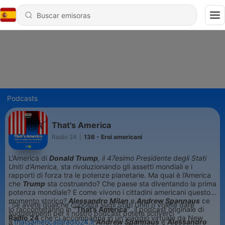
Podcasts
That's America
Radio 24
|
136 - Eroi americani
L’America di
Donald Trump
,
il 47esimo Presidente degli Stati
Uniti d’America,
sta rivoluzionando gli assetti mondiali e i
rapporti di forza tra le potenze planetarie. Ma qual è l’America
che
Trump
sta costruendo? Che paese sta diventando la prima
potenza mondiale? E come vivono i cittadini americani questo
momento storico?
Alessandro Milan
e
Andrew Spannaus
ce
"Se avete qualche curiosità sugli Stati Uniti o volete dare
lo racconteranno in
“That’s America”
, il podcast originale di
suggerimenti per il nostro podcast potete scriverci
Radio 24
che ci accompagna in un viaggio virtuale da New
a
thatsamerica@radio24.it
Andrew Spannaus
e
Alessandro