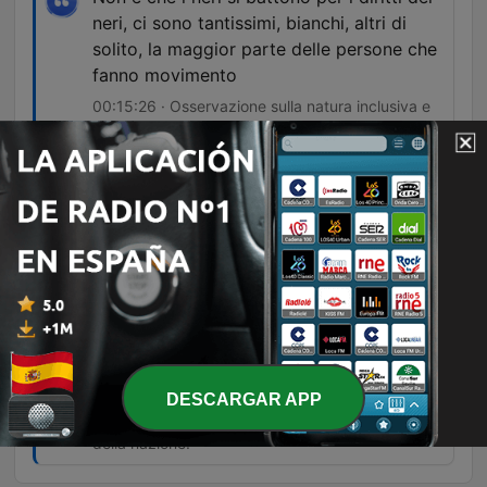
neri, ci sono tantissimi, bianchi, altri di
solito, la maggior parte delle persone che
fanno movimento
00:15:26 · Osservazione sulla natura inclusiva e
universale dei movimenti per i diritti civili in
America.
Non è famoso quanti quegli altri, però
riflette secondo me una caratteristica di
molti americani [...] battersi non
semplicemente per la famiglia, il gruppo
etnico, la terra, diventiamo eroi
semplicemente perché per il nostro, ma
per il principio dei diritti e della libertà
00:17:23 · L'autore conclude collegando l'eroismo
DESCARGAR APP
del padre alla lotta per i principi fondamentali
della nazione.