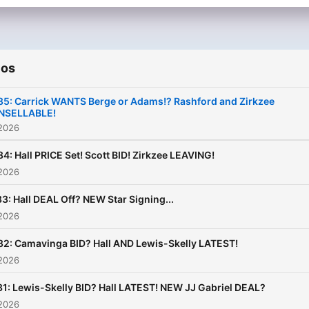
ios
85: Carrick WANTS Berge or Adams!? Rashford and Zirkzee
NSELLABLE!
 2026
84: Hall PRICE Set! Scott BID! Zirkzee LEAVING!
 2026
3: Hall DEAL Off? NEW Star Signing...
 2026
82: Camavinga BID? Hall AND Lewis-Skelly LATEST!
 2026
81: Lewis-Skelly BID? Hall LATEST! NEW JJ Gabriel DEAL?
 2026