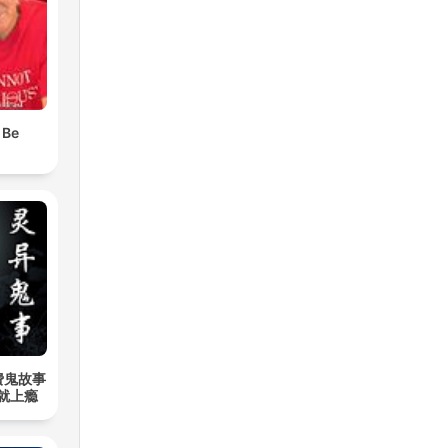
 Be
费鬼故事
听就上瘾