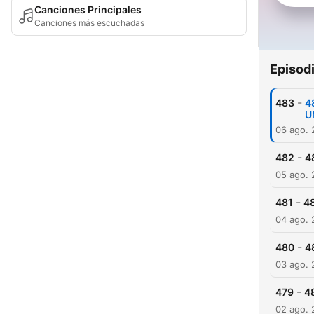
Canciones Principales
Canciones más escuchadas
Episod
-
483
4
U
06 ago.
-
482
4
05 ago.
-
481
48
04 ago.
-
480
4
03 ago.
-
479
4
02 ago.