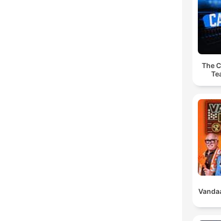
The C
Te
Vandaa