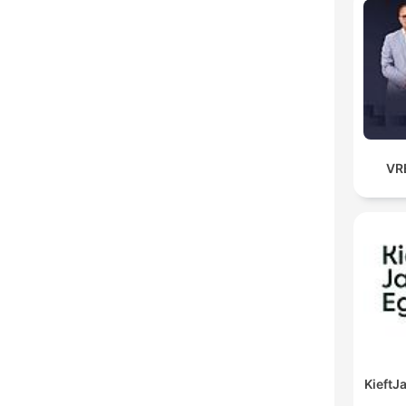
VR
Kieft