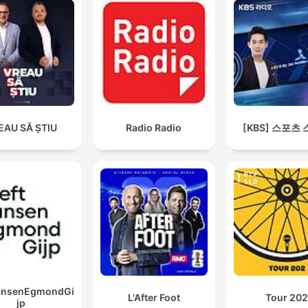
EAU SĂ ȘTIU
Radio Radio
[KBS] 스포츠
JansenEgmondGi
L'After Foot
Tour 20
jp