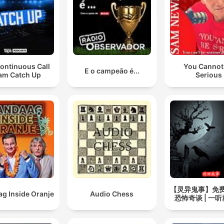
ontinuous Call
You Cannot
E o campeão é...
am Catch Up
Serious
【灵异鬼事】免
g Inside Oranje
Audio Chess
恐怖奇谈 | 一