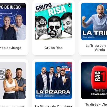
La Tribu con
mpo de Juego
Grupo Risa
Varela
Tu diràs - L'h
oestadio noche
La Pizarra de Quintana