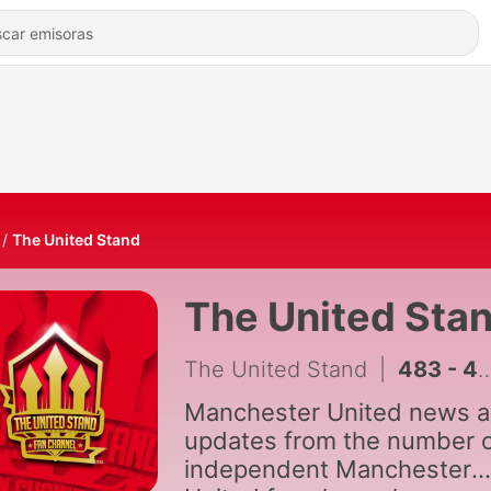
The United Stand
The United Sta
The United Stand
|
483 - 485: Carrick WANTS Berge or Adams!? Rashford and Zirkzee UNSELLABLE!
Manchester United news 
updates from the number 
independent Manchester