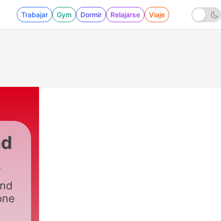
Trabajar
Gym
Dormir
Relajarse
Viaje
nd
and
one