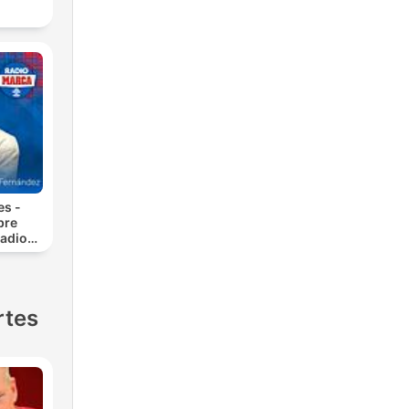
es -
bre
adio
rtes