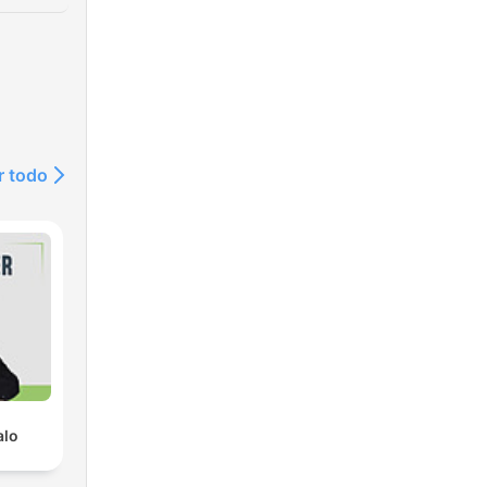
r todo
alo