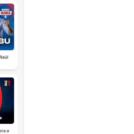
 Raúl
ora a