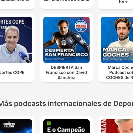
hora
DESPIERTA San
Marca Coch
portes COPE
Francisco con David
Podcast so
Sánchez
COCHES de R
MARCA
Más podcasts internacionales de Depo