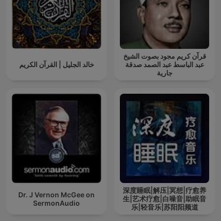
قرآن كريم مجود بصوت الشيخ
عبد الباسط عبد الصمد صدقة
خالد الجليل | القرآن الكريم
جارية
深度睡眠|解压|冥想|疗愈养
Dr. J Vernon McGee on
生|艺术疗愈|白噪音|助眠音
SermonAudio
乐|轻音乐|苏阳阳频道