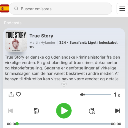
Podcasts
True Story
Martin Hylander
|
324 - Særafsnit: Liget i køleskabet
1:2
True Story er danske og udenlandske kriminalhistorier fra den
virkelige verden. En god blanding af true crime, dokumentar
og historiefortælling. Sagerne er genfortællinger af virkelige
kriminalsager, som de har været beskrevet i andre medier. Af
hensyn til diskretion kan visse navne være ændret og detaljer
være udeladt. Produceret, redigeret og fortalt af Martin
Hylander. Husk at du kan lytte til endnu flere spændende
1
x
kriminalsager i podcasten True Story Exclusive på Podimo -
Volumen
link til søsterpodcasten finder du her på True story's FB, IG eller
i episodebeskrivelserne. Musik: www.incompetech.com.
00:00
00:00