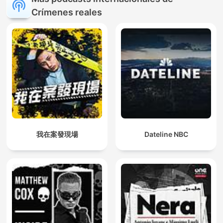
Crímenes reales
我在案發現場
Dateline NBC