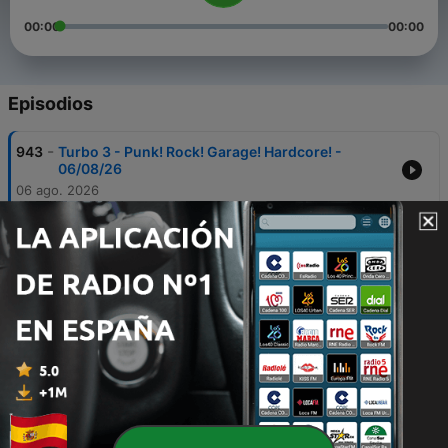
00:00
00:00
Episodios
-
943
Turbo 3 - Punk! Rock! Garage! Hardcore! -
06/08/26
06 ago. 2026
-
942
Turbo 3 - Tu taller de confianza - 05/08/26
05 ago. 2026
-
941
Turbo 3 - ¿Quién dijo vacaciones? - 04/08/26
04 ago. 2026
-
940
Turbo 3 - El primer lunes de agosto - 03/08/26
03 ago. 2026
-
939
Turbo 3 - Viernes de fuego II - 31/07/26
31 jul. 2026