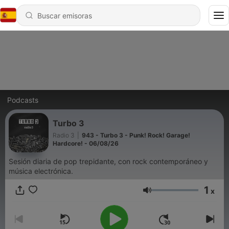
Podcasts
Turbo 3
Radio 3
|
943 - Turbo 3 - Punk! Rock! Garage!
Hardcore! - 06/08/26
Sesión diaria de pop trepidante, con rock contemporáneo y
música electrónica.
1
x
Volumen