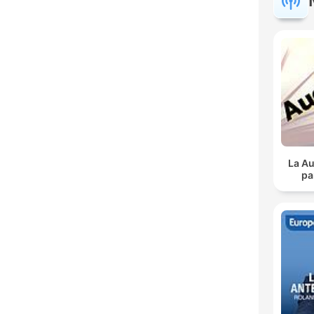
La Au
pa