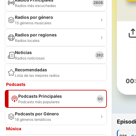
2808
Radios más escuchadas
Radios por género
15 géneros musicales
Radios por regiones
Radios locales
Noticias
292
Radios noticiosas
Recomendadas
Lista de las mejores radios
00
Podcasts
Podcasts Principales
50
Podcasts más populares
Podcasts por Género
18 géneros temáticos
Episod
Música