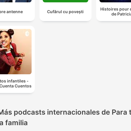
Histoires pour
bre antenne
Cufărul cu povești
de Patrici
os infantiles -
 Cuenta Cuentos
Más podcasts internacionales de Para 
la familia