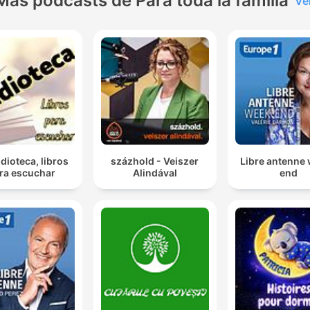
Más podcasts de Para toda la familia
Ve
dioteca, libros
százhold - Veiszer
Libre antenne
ra escuchar
Alindával
end