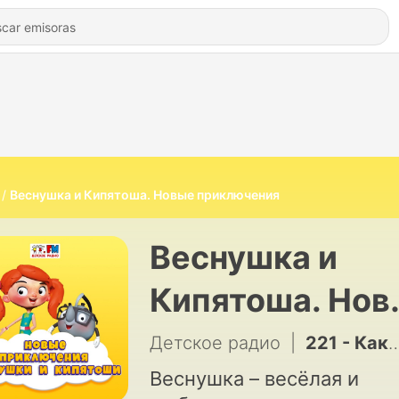
Веснушка и Кипятоша. Новые приключения
Веснушка и
Кипятоша. Нов
приключения
Детское радио
|
221 - Как Веснушка и Кипятоша страшные истории рассказывали
Веснушка – весёлая и