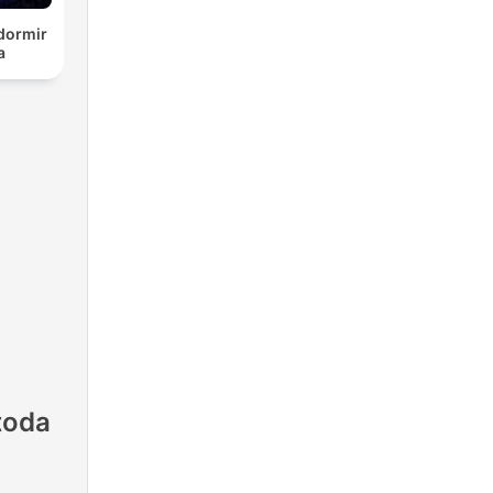
 dormir
a
toda