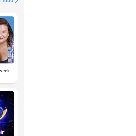
r todo
 week-