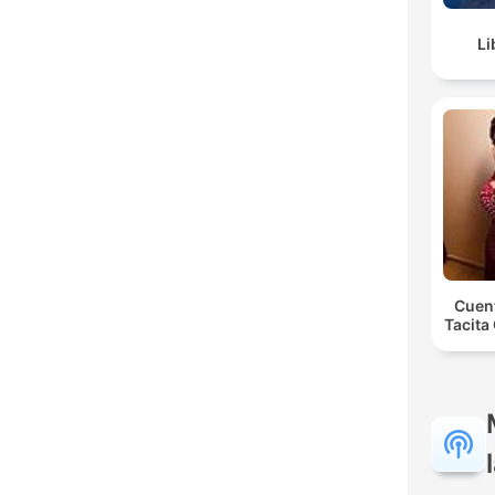
Li
Cuent
Tacita