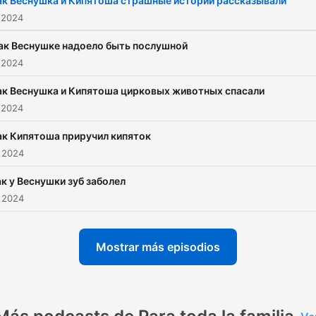
ак Веснушка и Кипятоша страшные истории рассказывали
Кипятоше никогда не ску
 2024
ведь на свете столько вс
ак Веснушке надоело быть послушной
удивительного!
 2024
ак Веснушка и Кипятоша цирковых животных спасали
 2024
ак Кипятоша приручил кипяток
 2024
к у Веснушки зуб заболел
 2024
Mostrar más episodios