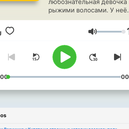
любознательная девочка 
рыжими волосами. У неё
есть мама, папа и любим
котёнок Барсик. А ещё ес
Volumen
лучший друг – медный
чайник Кипятоша. И это -
обычный чайник, а
волшебный и очень умны
Он умеет разговаривать,
ведь предок Кипятоши
:00
00
волшебный сосуд – ламп
Аладдина! Кипятоша всег
угостит вкусным чаем,
расскажет что-нибудь
ios
интересное, поможет
советом. Вместе Веснушк