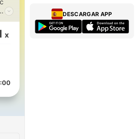
с
DESCARGAR APP
ый
ть
1
x
 не
й!
:00
а
да
е и