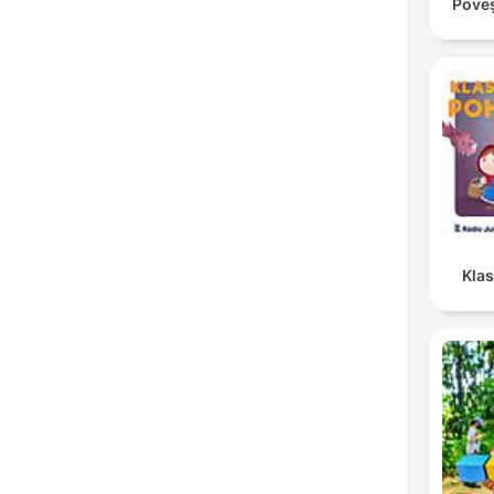
Poveș
Kla