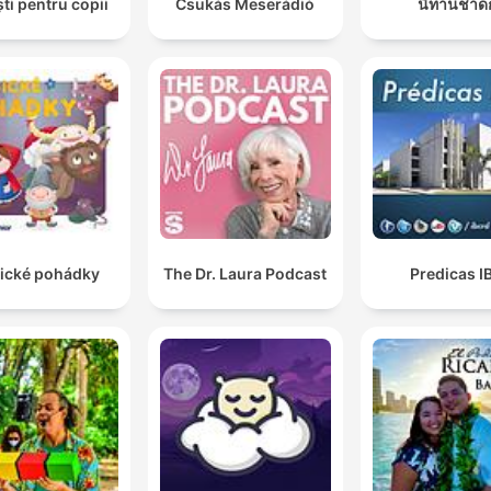
ti pentru copii
Csukás Meserádió
นิทานชาด
sické pohádky
The Dr. Laura Podcast
Predicas I