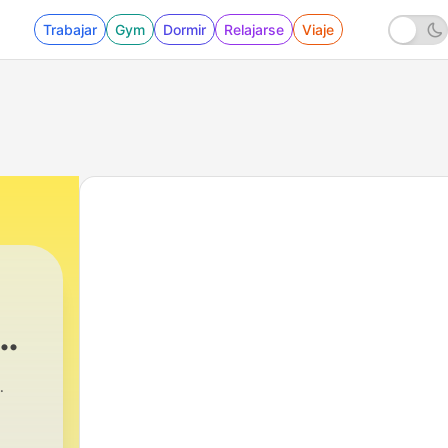
Trabajar
Gym
Dormir
Relajarse
Viaje
ые