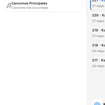
-
221
К
Canciones Principales
27 mayo
Canciones más escuchadas
-
220
К
27 mayo
-
219
К
27 mayo
-
218
К
24 mayo
-
217
Ка
24 mayo