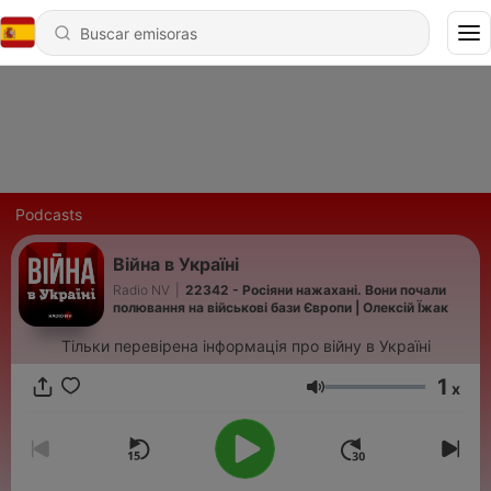
Podcasts
Війна в Україні
Radio NV
|
22342 - Росіяни нажахані. Вони почали
полювання на військові бази Європи | Олексій Їжак
Тільки перевірена інформація про війну в Україні
1
x
Volumen