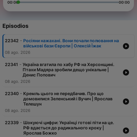
00:00
00:00
Episodios
-
22342
Росіяни нажахані. Вони почали полювання на
військові бази Європи | Олексій Їжак
08 ago. 2026
-
22341
Україна вгатила по хабу РФ на Херсонщині.
Птахи Мадяра зробили дещо унікальне |
Денис Попович
08 ago. 2026
-
22340
Кремль цього не передбачив. Про що
домовилися Зеленський і Вучич | Ярослав
Телешун
08 ago. 2026
-
22339
Шокуючі цифри: Українці готові піти на це.
РФ вдається до радикального кроку |
Ярослав Божко