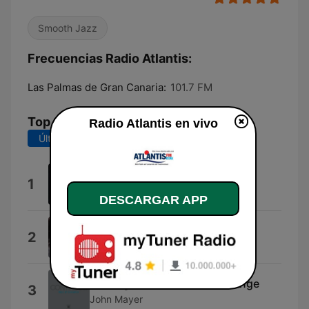
Smooth Jazz
Frecuencias Radio Atlantis:
Las Palmas de Gran Canaria:
101.7 FM
Top Canciones
Radio Atlantis en vivo
Últimos 7 días
Últimos 30 días
Don't Stop the Dance
1
Bryan Ferry
DESCARGAR APP
My Joy
2
Leela James
Waiting On the World to Change
3
John Mayer