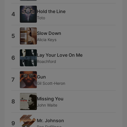
Hold the Line
4
Toto
Slow Down
5
Alicia Keys
Lay Your Love On Me
6
Roachford
Gun
7
Gil Scott-Heron
Missing You
8
John Waite
Mr. Johnson
9
Ron Defilippo