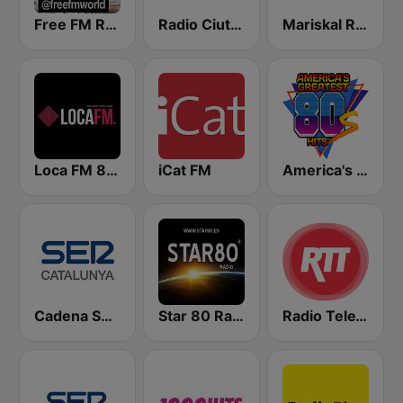
Free FM Rock
Radio Ciutat de Badalona 94.4
Mariskal Rock
Loca FM 80's
iCat FM
America's Greatest 80s Hits
Cadena SER Catalunya
Star 80 Radio
Radio TeleTaxi