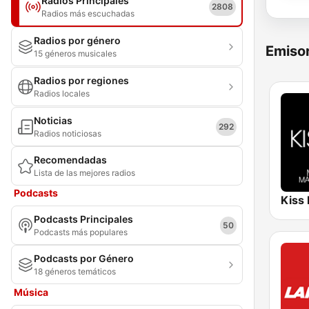
Radios Principales
2808
Radios más escuchadas
Radios por género
Emisor
15 géneros musicales
Radios por regiones
Radios locales
Noticias
292
Radios noticiosas
Recomendadas
Lista de las mejores radios
Podcasts
Kiss
Podcasts Principales
50
Podcasts más populares
Podcasts por Género
18 géneros temáticos
Música