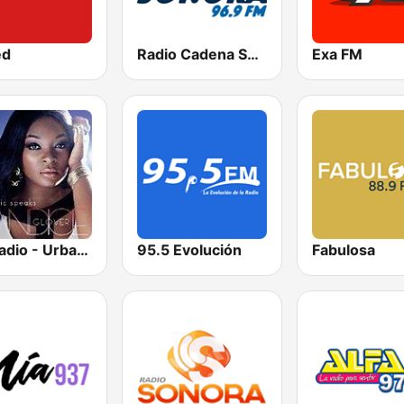
ed
Radio Cadena Sonora
Exa FM
GotRadio - Urban Lounge
95.5 Evolución
Fabulosa