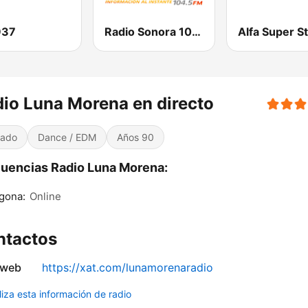
937
Radio Sonora 104.5 FM
Alfa Super S
io Luna Morena en directo
iado
Dance / EDM
Años 90
uencias Radio Luna Morena:
gona:
Online
ntactos
 web
https://xat.com/lunamorenaradio
liza esta información de radio