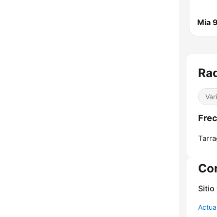
Mia 
Rad
Var
Frec
Tarra
Co
Sitio
Actua