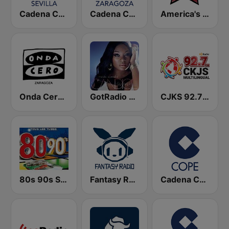
Cadena COPE Sevilla
Cadena COPE Zaragoza
America's Country
Onda Cero Zaragoza
GotRadio - Urban Lounge
CJKS 92.7 FM
80s 90s Super Pop Hits
Fantasy Radio UK
Cadena COPE