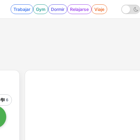
Trabajar
Gym
Dormir
Relajarse
Viaje
6