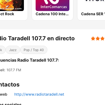
ect Rock
Cadena 100 InterComarcas
io Taradell 107.7 en directo
ck
Jazz
Pop / Top 40
uencias Radio Taradell 107.7:
ell:
107.7 FM
ntactos
 web
http://www.radiotaradell.net
s sociales