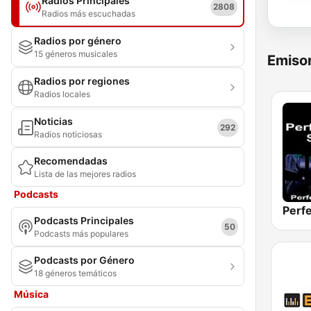
Radios Principales
2808
Radios más escuchadas
Radios por género
15 géneros musicales
Emisor
Radios por regiones
Radios locales
Noticias
292
Radios noticiosas
Recomendadas
Lista de las mejores radios
Podcasts
Podcasts Principales
50
Podcasts más populares
Podcasts por Género
18 géneros temáticos
Música