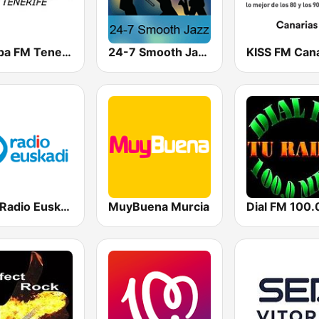
Europa FM Tenerife 103.3
24-7 Smooth Jazz
KISS FM Cana
EiTB Radio Euskadi
MuyBuena Murcia
Dial FM 100.