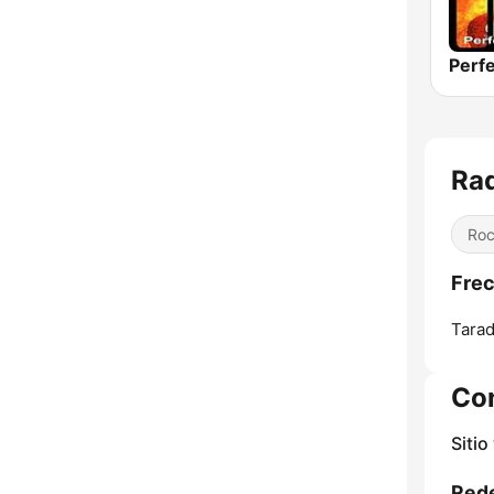
Perf
Rad
Ro
Frec
Tarad
Co
Sitio
Rede