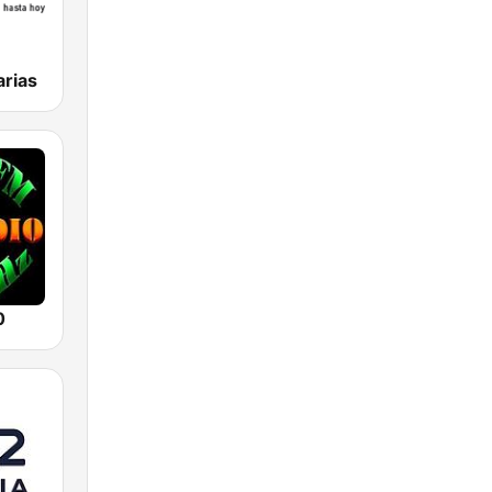
rias
0