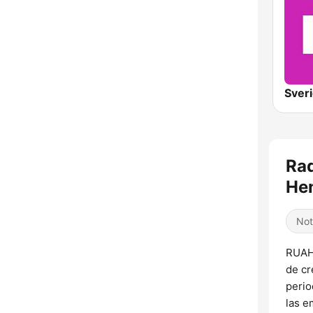
Rad
Hen
Not
RUAH 
de cr
perio
las e