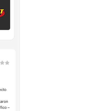
ecto
zaron
fico –