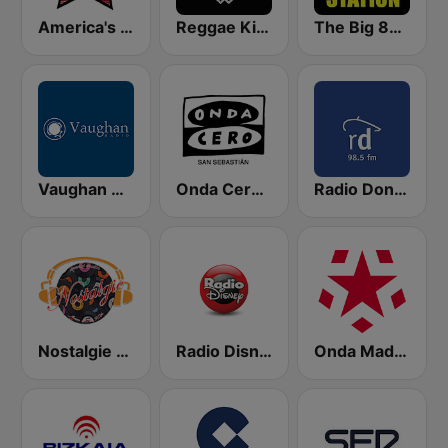
America's Country
Reggae King Radio
The Big 80s Station
Vaughan Radio
Onda Cero San Sebastián
Radio Donosti
Nostalgie New York
Radio Disney
Onda Madrid