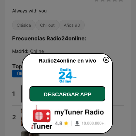
Always with you
Clásica
Chillout
Años 90
Frecuencias Radio24online:
Madrid:
Online
Radio24online en vivo
Top Canciones
Últimos 7 días
Últimos 30 días
Love In 192 Kbps
1
DESCARGAR APP
Perdareiter
Lady
2
Miami Chilling Crew