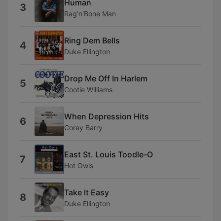
Human
3
Rag'n'Bone Man
Ring Dem Bells
4
Duke Ellington
Drop Me Off In Harlem
5
Cootie Williams
When Depression Hits
6
Corey Barry
East St. Louis Toodle-O
7
Hot Owls
Take It Easy
8
Duke Ellington