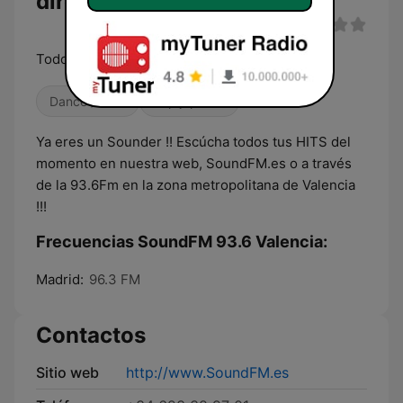
directo
Todos tus HITS del momento, en SoundFM
Dance / EDM
Pop japonés
Ya eres un Sounder !! Escúcha todos tus HITS del
momento en nuestra web, SoundFM.es o a través
de la 93.6Fm en la zona metropolitana de Valencia
!!!
Frecuencias SoundFM 93.6 Valencia:
Madrid:
96.3 FM
Contactos
Sitio web
http://www.SoundFM.es