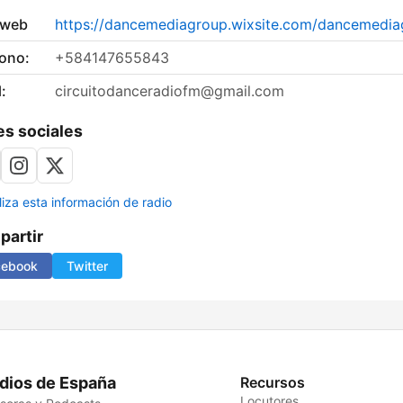
 web
https://dancemediagroup.wixsite.com/dancemedia
fono:
+584147655843
:
circuitodanceradiofm@gmail.com
s sociales
liza esta información de radio
artir
cebook
Twitter
dios de España
Recursos
Locutores