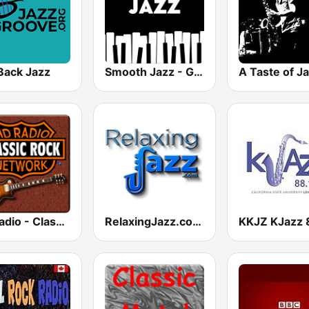
Back Jazz
Smooth Jazz - Groov
A Taste of J
HD Radio - Classic Rock
RelaxingJazz.com - Smooth Jazz