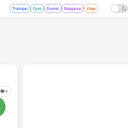
Trabajar
Gym
Dormir
Relajarse
Viaje
6