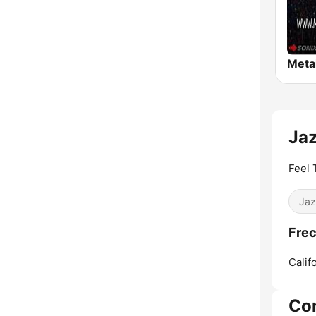
Meta
Ja
Feel 
Jaz
Frec
Calif
Co