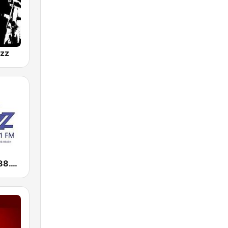
azz
KKJZ KJazz 88.1 FM