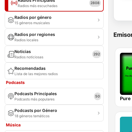
Radios Principales
2808
Radios más escuchadas
Radios por género
15 géneros musicales
Emisor
Radios por regiones
Radios locales
Noticias
292
Radios noticiosas
Recomendadas
Lista de las mejores radios
Podcasts
Podcasts Principales
50
Pure
Podcasts más populares
Podcasts por Género
18 géneros temáticos
Música