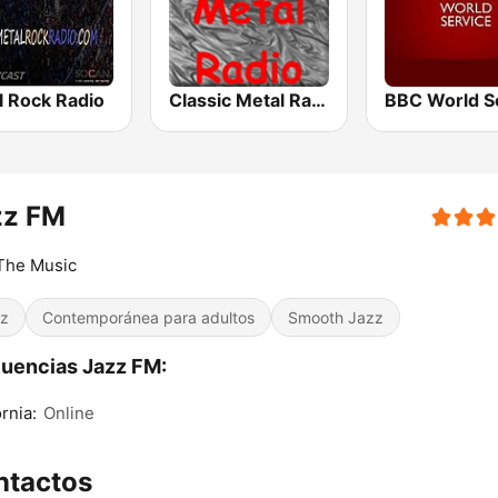
l Rock Radio
Classic Metal Radio
zz FM
The Music
z
Contemporánea para adultos
Smooth Jazz
uencias Jazz FM:
ornia:
Online
ntactos