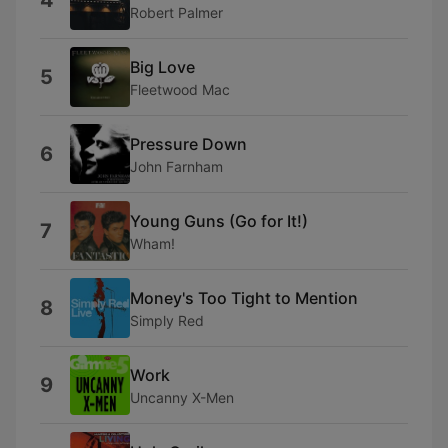
4
Robert Palmer
Big Love
5
Fleetwood Mac
Pressure Down
6
John Farnham
Young Guns (Go for It!)
7
Wham!
Money's Too Tight to Mention
8
Simply Red
Work
9
Uncanny X-Men