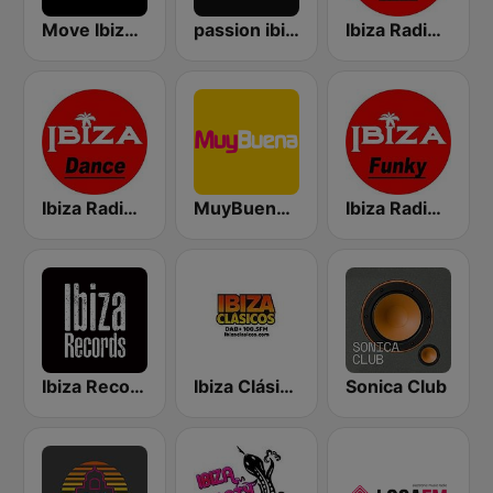
Move Ibiza Radio
passion ibiza radio
Ibiza Radios - Hits
Ibiza Radios - Dance
MuyBuena Ibiza
Ibiza Radios - Funky
Ibiza Records
Ibiza Clásicos
Sonica Club