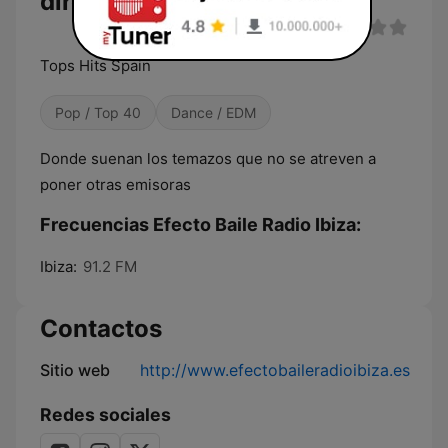
directo
Tops Hits Spain
Pop / Top 40
Dance / EDM
Donde suenan los temazos que no se atreven a
poner otras emisoras
Frecuencias Efecto Baile Radio Ibiza:
Ibiza:
91.2 FM
Contactos
Sitio web
http://www.efectobaileradioibiza.es
Redes sociales